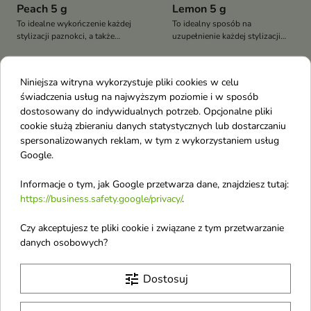
Peach 5 g
Lemon 5 g
To idealne wykończenie każdej
To idealny sposób na
stylizacji paznokci, a także
uzupełnienie każdej stylizacji
skuteczna forma odżywienia
paznokci, a także skuteczne
paznokci nawet bez nakładania
odżywienie paznokci nawet bez
lakieru
nakładania lakieru
Obecnie brak na stanie
Niniejsza witryna wykorzystuje pliki cookies w celu
favorite_border
favorite_border
świadczenia usług na najwyższym poziomie i w sposób
dostosowany do indywidualnych potrzeb. Opcjonalne pliki
cookie służą zbieraniu danych statystycznych lub dostarczaniu
spersonalizowanych reklam, w tym z wykorzystaniem usług
Google.
Informacje o tym, jak Google przetwarza dane, znajdziesz tutaj:
https://business.safety.google/privacy/
.
Claresa perfumowana
Aba Group Oliwka do
Czy akceptujesz te pliki cookie i związane z tym przetwarzanie
Oliwka do skórek
skórek Yummy Gummy
danych osobowych?
Tempting Flowers 5 g
15 ml
Oliwka do skórek i paznokci jest
Oliwka do skórek Yummy
tune
Dostosuj
idealnym produktem dla każdej
Gummy
kobiety