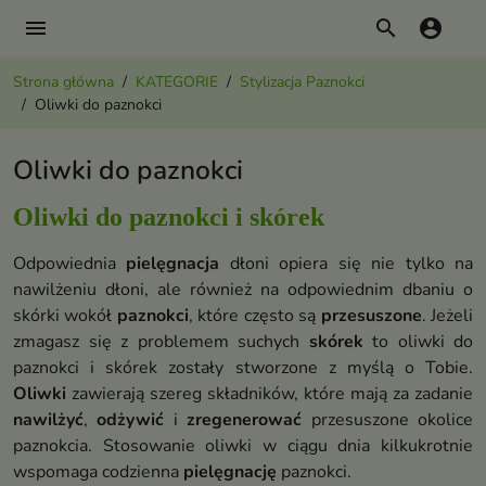
menu
search
account_circle
Strona główna
KATEGORIE
Stylizacja Paznokci
Oliwki do paznokci
Oliwki do paznokci
Oliwki do paznokci i skórek
Odpowiednia
pielęgnacja
dłoni opiera się nie tylko na
nawilżeniu dłoni, ale również na odpowiednim dbaniu o
skórki wokół
paznokci
, które często są
przesuszone
. Jeżeli
zmagasz się z problemem suchych
skórek
to oliwki do
paznokci i skórek zostały stworzone z myślą o Tobie.
Oliwki
zawierają szereg składników, które mają za zadanie
nawilżyć
,
odżywić
i
zregenerować
przesuszone okolice
paznokcia. Stosowanie oliwki w ciągu dnia kilkukrotnie
wspomaga codzienna
pielęgnację
paznokci.