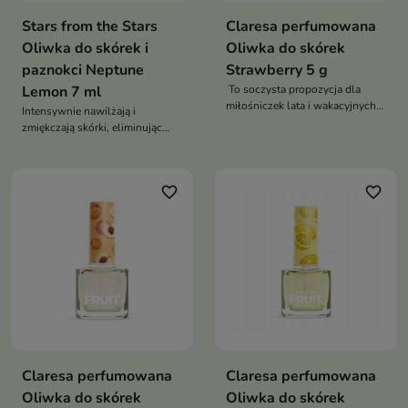
Stars from the Stars
Claresa perfumowana
Oliwka do skórek i
Oliwka do skórek
paznokci Neptune
Strawberry 5 g
Lemon 7 ml
To soczysta propozycja dla
miłośniczek lata i wakacyjnych
Intensywnie nawilżają i
przygód
zmiękczają skórki, eliminując
problem zadzierania i pękania
favorite_border
favorite_border
Claresa perfumowana
Claresa perfumowana
Oliwka do skórek
Oliwka do skórek