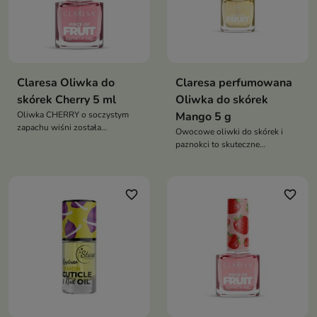
Claresa Oliwka do
Claresa perfumowana
skórek Cherry 5 ml
Oliwka do skórek
Oliwka CHERRY o soczystym
Mango 5 g
zapachu wiśni została
Owocowe oliwki do skórek i
stworzona z myślą o
paznokci to skuteczne
wielbicielkach intensywnych,
rozwiązanie dla suchej,
energetycznych aromatów
popękanej skórek i osłabionej
płytki paznokci
favorite_border
favorite_border