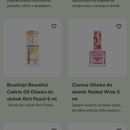
Zaawansowana odżywka do
Specjalistyczny preparat do
paznokci 10w1 z dodatkiem
zmiękczania i usuwania skórek
diamentu to kompleksowe
rozwiązanie dla osłabionej i
zniszczonej płytki paznokcia
favorite_border
favorite_border
BrushUp! Beautiful
Claresa Oliwka do
Cuticle Oil Oliwka do
skórek Mulled Wine 5
skórek Rich Peach 6 ml
ml
Oliwka do skórek Rich Peach
Zapach świąt to nie tylko obraz,
ale także emocje, które budzą się
w wyobraźni dzięki nim