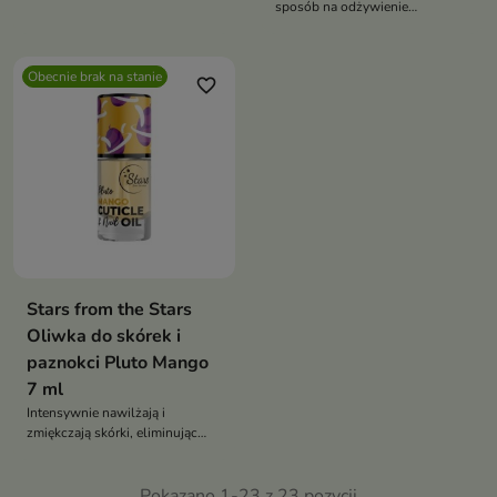
sposób na odżywienie
niepomalowanych paznokci
Obecnie brak na stanie
favorite_border
Stars from the Stars
Oliwka do skórek i
paznokci Pluto Mango
7 ml
Intensywnie nawilżają i
zmiękczają skórki, eliminując
problem zadzierania i pękania
Pokazano 1-23 z 23 pozycji