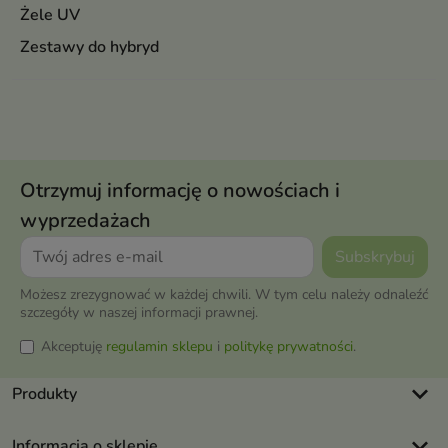
Żele UV
Zestawy do hybryd
Otrzymuj informację o nowościach i
wyprzedażach
Możesz zrezygnować w każdej chwili. W tym celu należy odnaleźć
szczegóły w naszej informacji prawnej.
Akceptuję
regulamin sklepu
i
politykę prywatności
.
keyboard_arrow_down
Produkty
keyboard_arrow_down
Informacja o sklepie