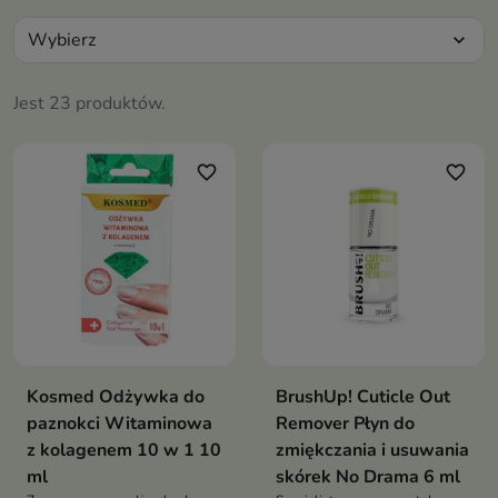
Wybierz
expand_more
Jest 23 produktów.
favorite_border
favorite_border
Kosmed Odżywka do
BrushUp! Cuticle Out
paznokci Witaminowa
Remover Płyn do
z kolagenem 10 w 1 10
zmiękczania i usuwania
ml
skórek No Drama 6 ml