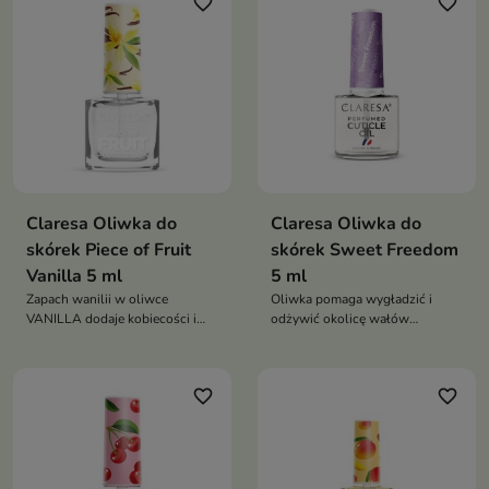
favorite_border
favorite_border
Claresa Oliwka do
Claresa Oliwka do
skórek Piece of Fruit
skórek Sweet Freedom
Vanilla 5 ml
5 ml
Zapach wanilii w oliwce
Oliwka pomaga wygładzić i
VANILLA dodaje kobiecości i
odżywić okolicę wałów
uwodzicielskiego charakteru,
paznokciowych
tworząc niezapomniane
doznania aromatyczne
favorite_border
favorite_border