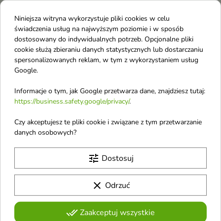
Bądźcie czujni! W tym miejscu zostanie wyświetlonych
Niniejsza witryna wykorzystuje pliki cookies w celu
więcej produktów w miarę ich dodawania.
świadczenia usług na najwyższym poziomie i w sposób
dostosowany do indywidualnych potrzeb. Opcjonalne pliki
Kosmetyki do opalania
cookie służą zbieraniu danych statystycznych lub dostarczaniu
spersonalizowanych reklam, w tym z wykorzystaniem usług
Filtry do ciała
Google.
Filtry do twarzy
Informacje o tym, jak Google przetwarza dane, znajdziesz tutaj:
Kosmetyki do opalania dla dzieci
https://business.safety.google/privacy/
.
Kosmetyki do solarium
Czy akceptujesz te pliki cookie i związane z tym przetwarzanie
Kosmetyki po opalaniu
danych osobowych?
Samoopalacze
tune
Dostosuj
Suplementy wspomagające opalanie
clear
Odrzuć
done_all
Zaakceptuj wszystkie