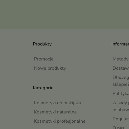
Produkty
Informac
Promocje
Metody 
Nowe produkty
Dostaw
Dlaczeg
sklepie
Kategorie
Polityk
Kosmetyki do makijażu
Zasady 
osobow
Kosmetyki naturalne
Regula
Kosmetyki profesjonalne
O nas