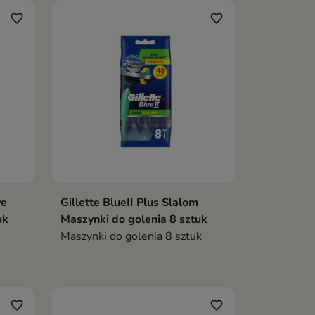
favorite_border
favorite_border
ve
Gillette BlueII Plus Slalom
uk
Maszynki do golenia 8 sztuk
Maszynki do golenia 8 sztuk
favorite_border
favorite_border