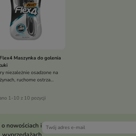
Flex4 Maszynka do golenia
tuki
ry niezależnie osadzone na
żynach, ruchome ostrza
antują optymalne
leganie do skóry
ano 1-10 z 10 pozycji
 o nowościach i
wyprzedażach