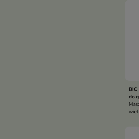
BIC 
do g
Masz
wiel
stwo
mężc
dokł