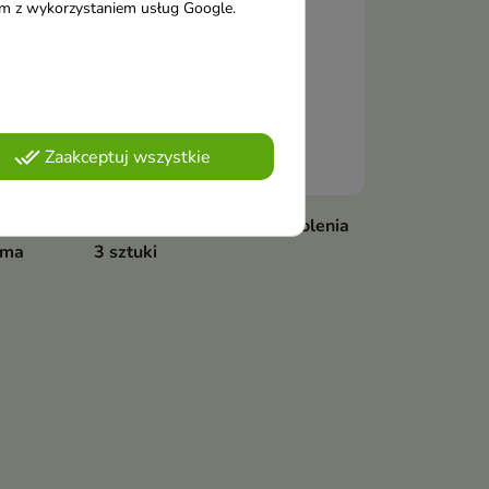
tym z wykorzystaniem usług Google.
done_all
Zaakceptuj wszystkie
BIC Flex3 Maszynka do golenia
ema
3 sztuki