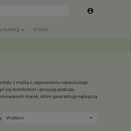
account_circle
Ą MARKĘ
O NAS
ostały z myślą o zapewnieniu najwyższego
yć się komfortem i precyzją podczas
enomowanych marek, które gwarantują najlepszą
Wybierz
:
expand_more