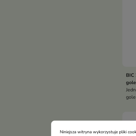
BIC 
gole
Jedn
gole
o os
Niniejsza witryna wykorzystuje pliki c