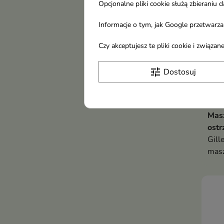
Opcjonalne pliki cookie służą zbierani
Informacje o tym, jak Google przetwarza 
Czy akceptujesz te pliki cookie i związ
tune
Dostosuj
Gill
Masz
ostr
Gill
masz
któr
efek