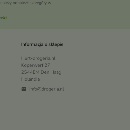
należy odnaleźć szczegóły w
ości
.
Informacja o sklepie
Hurt-drogeria.nl
Koperwerf 27
2544EM Den Haag
Holandia
info@drogeria.nl
mail