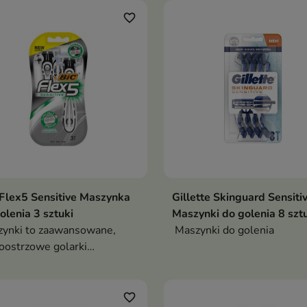
favorite_border
Flex5 Sensitive Maszynka
Gillette Skinguard Sensiti
olenia 3 sztuki
Maszynki do golenia 8 szt
ynki to zaawansowane,
Maszynki do golenia
oostrzowe golarki
rzone z myślą o
zyznach oczekujących
adnego golenia
favorite_border