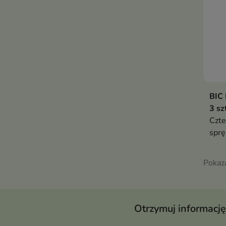
BIC 
3 sz
Czte
sprę
gwar
przy
Pokaz
Otrzymuj informację