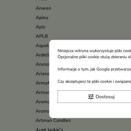
Anwen
Apieu
Apis
APLB
Aquolina
Niniejsza witryna wykorzystuje pliki c
Ardell
Opcjonalne pliki cookie służą zbierani
Arencia
Informacje o tym, jak Google przetwarza 
Ariana Grande
Czy akceptujesz te pliki cookie i związ
Armaf
Armani
tune
Dostosuj
Aroma
Aromatica
Artman Candles
Aunt Jackie's