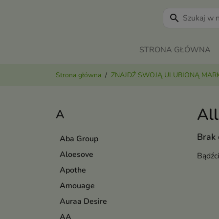
search
STRONA GŁÓWNA
Strona główna
ZNAJDŹ SWOJĄ ULUBIONĄ MAR
All
A
Brak
Aba Group
Aloesove
Bądźc
Apothe
Amouage
Auraa Desire
AA