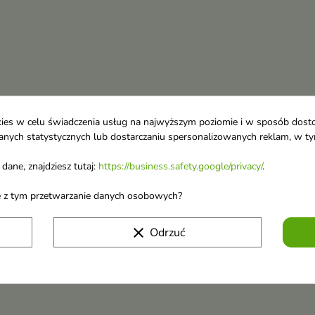
ookies w celu świadczenia usług na najwyższym poziomie i w sposób dos
u danych statystycznych lub dostarczaniu spersonalizowanych reklam, w 
dane, znajdziesz tutaj:
https://business.safety.google/privacy/
.
ane z tym przetwarzanie danych osobowych?
clear
Odrzuć