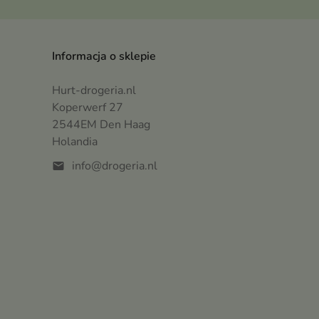
Informacja o sklepie
Hurt-drogeria.nl
Koperwerf 27
2544EM Den Haag
Holandia
info@drogeria.nl
mail