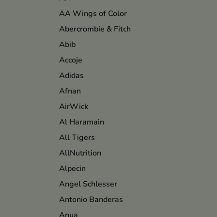
AA Wings of Color
Abercrombie & Fitch
Abib
Accoje
Adidas
Afnan
AirWick
Al Haramain
All Tigers
AllNutrition
Alpecin
Angel Schlesser
Antonio Banderas
Anua