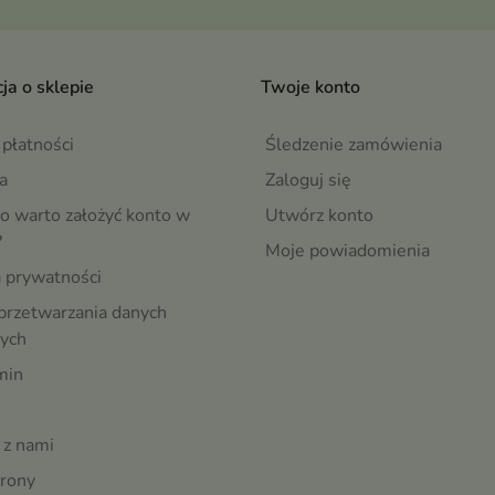
ja o sklepie
Twoje konto
płatności
Śledzenie zamówienia
a
Zaloguj się
o warto założyć konto w
Utwórz konto
?
Moje powiadomienia
a prywatności
przetwarzania danych
ych
min
 z nami
rony