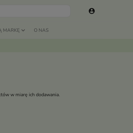
account_circle
Ą MARKĘ
O NAS
któw w miarę ich dodawania.