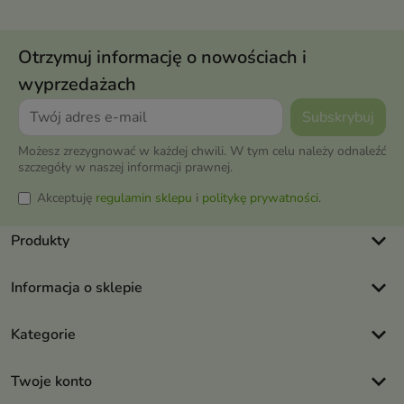
Otrzymuj informację o nowościach i
wyprzedażach
Możesz zrezygnować w każdej chwili. W tym celu należy odnaleźć
szczegóły w naszej informacji prawnej.
Akceptuję
regulamin sklepu
i
politykę prywatności
.
keyboard_arrow_down
Produkty
keyboard_arrow_down
Informacja o sklepie
keyboard_arrow_down
Kategorie
keyboard_arrow_down
Twoje konto