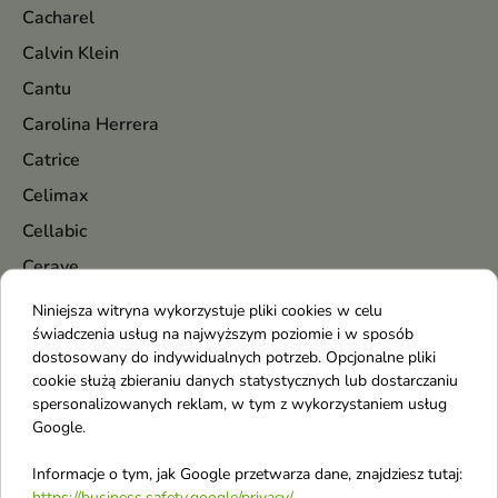
Cacharel
Calvin Klein
Cantu
Carolina Herrera
Catrice
Celimax
Cellabic
Cerave
Cerruti
Niniejsza witryna wykorzystuje pliki cookies w celu
świadczenia usług na najwyższym poziomie i w sposób
Chanel
dostosowany do indywidualnych potrzeb. Opcjonalne pliki
Chatler
cookie służą zbieraniu danych statystycznych lub dostarczaniu
spersonalizowanych reklam, w tym z wykorzystaniem usług
Chlapu Chlap
Google.
Chloe
Informacje o tym, jak Google przetwarza dane, znajdziesz tutaj:
Chopard
https://business.safety.google/privacy/
.