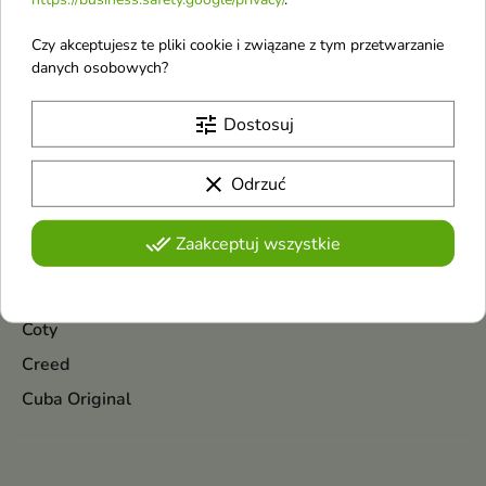
Christian Laurent
Czy akceptujesz te pliki cookie i związane z tym przetwarzanie
Christopher Dark
danych osobowych?
Claresa
Cleanic
tune
Dostosuj
Clinique
clear
Odrzuć
Coach
Colorwin
done_all
Zaakceptuj wszystkie
Compeed
Cosrx
Coty
Creed
Cuba Original