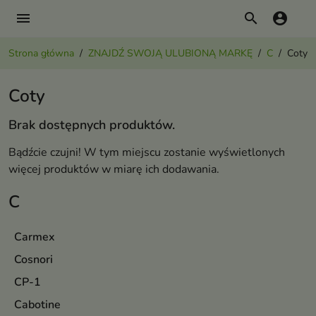
menu
search
account_circle
Strona główna
ZNAJDŹ SWOJĄ ULUBIONĄ MARKĘ
C
Coty
Coty
Brak dostępnych produktów.
Bądźcie czujni! W tym miejscu zostanie wyświetlonych
więcej produktów w miarę ich dodawania.
C
Carmex
Cosnori
CP-1
Cabotine