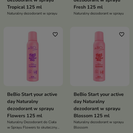
dezodorant w sprayu
dezodorant w sprayu
Tropical 125 ml
Fresh 125 ml
Naturalny dezodorant w sprayu
Naturalny dezodorant w sprayu
favorite_border
favorite_border
BeBio Start your active
BeBio Start your active
day Naturalny
day Naturalny
dezodorant w sprayu
dezodorant w sprayu
Flowers 125 ml
Blossom 125 ml
Naturalny Dezodorant do Ciała
Naturalny dezodorant w sprayu
w Sprayu Flowers to skuteczny i
Blossom
delikatny produkt, który