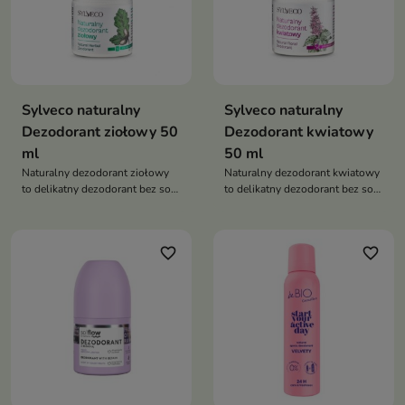
Sylveco naturalny
Sylveco naturalny
Dezodorant ziołowy 50
Dezodorant kwiatowy
ml
50 ml
Naturalny dezodorant ziołowy
Naturalny dezodorant kwiatowy
to delikatny dezodorant bez soli
to delikatny dezodorant bez soli
aluminium i alkoholu, który
aluminium i alkoholu, który
neutralizuje nieprzyjemny
neutralizuje nieprzyjemny
zapach, pochłania wilgoć i
zapach i zapewnia uczucie
favorite_border
favorite_border
zapewnia uczucie świeżości
świeżości przez cały dzień
przez cały dzień