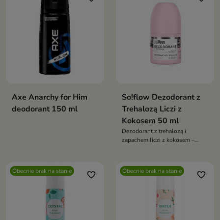
Axe Anarchy for Him
So!flow Dezodorant z
deodorant 150 ml
Trehalozą Liczi z
Kokosem 50 ml
Dezodorant z trehalozą i
zapachem liczi z kokosem –
skuteczna ochrona i codzienna
pielęgnacja skóry pod pachami,
bez podrażnień i nieprzyjemnych
Obecnie brak na stanie
Obecnie brak na stanie
favorite_border
favorite_border
zapachów