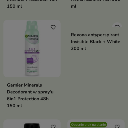
150 ml
ml
favorite_border
favorite_border
Rexona antyperspirant
Invisible Black + White
200 ml
Garnier Minerals
Dezodorant w spray'u
6in1 Protection 48h
150 ml
Obecnie brak na stanie
favorite_border
favorite_border