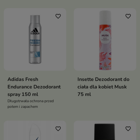
zapewnia 24-godzinną ochronę
przed nieprzyjemnym zapachem
favorite_border
favorite_border
potu
Adidas Fresh
Insette Dezodorant do
Endurance Dezodorant
ciała dla kobiet Musk
spray 150 ml
75 ml
Długotrwała ochrona przed
potem i zapachem
favorite_border
favorite_border