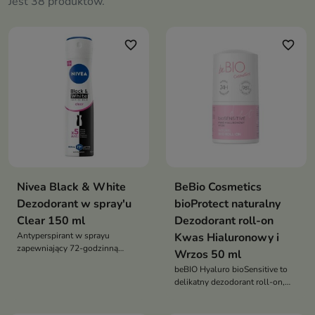
Jest 38 produktów.
favorite_border
favorite_border
Nivea Black & White
BeBio Cosmetics
Dezodorant w spray'u
bioProtect naturalny
Clear 150 ml
Dezodorant roll-on
Antyperspirant w sprayu
Kwas Hialuronowy i
zapewniający 72-godzinną
Wrzos 50 ml
ochronę przed potem i
beBIO Hyaluro bioSensitive to
nieprzyjemnym zapachem oraz
delikatny dezodorant roll-on,
pomagający chronić ubrania
który chroni przed zapachem,
przed białymi i żółtymi śladami
nawilża i koi nawet bardzo