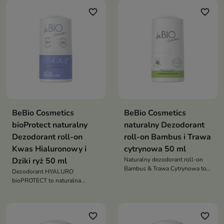
wrażliwą skórę
favorite_border
favorite_border
BeBio Cosmetics
BeBio Cosmetics
bioProtect naturalny
naturalny Dezodorant
Dezodorant roll-on
roll-on Bambus i Trawa
Kwas Hialuronowy i
cytrynowa 50 ml
Dziki ryż 50 ml
Naturalny dezodorant roll-on
Bambus & Trawa Cytrynowa to
Dezodorant HYALURO
świeża, roślinna ochrona przed
bioPROTECT to naturalna
zapachem, która nie blokuje
ochrona przed zapachem
pocenia i dba o komfort skóry
połączona z nawilżającą i kojącą
pielęgnacją skóry pod pachami
favorite_border
favorite_border