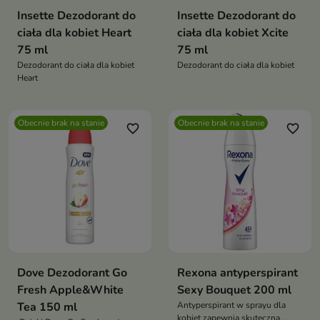
Insette Dezodorant do
Insette Dezodorant do
ciała dla kobiet Heart
ciała dla kobiet Xcite
75 ml
75 ml
Dezodorant do ciała dla kobiet
Dezodorant do ciała dla kobiet
Heart
Obecnie brak na stanie
Obecnie brak na stanie
favorite_border
favorite_border
Dove Dezodorant Go
Rexona antyperspirant
Fresh Apple&White
Sexy Bouquet 200 ml
Tea 150 ml
Antyperspirant w sprayu dla
kobiet zapewnia skuteczną