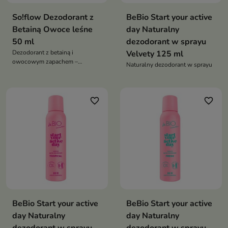
So!flow Dezodorant z
BeBio Start your active
Betainą Owoce leśne
day Naturalny
50 ml
dezodorant w sprayu
Dezodorant z betainą i
Velvety 125 ml
owocowym zapachem –
Naturalny dezodorant w sprayu
zapewnia świeżość i pielęgnację
skóry pod pachami, neutralizując
zapach potu bez podrażnień
favorite_border
favorite_border
BeBio Start your active
BeBio Start your active
day Naturalny
day Naturalny