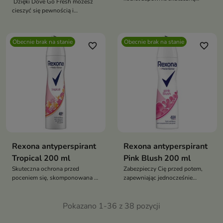
Dzięki Dove Go Fresh możesz
ochronę przed potem
cieszyć się pewnością i
komfortem przez cały dzień
Obecnie brak na stanie
Obecnie brak na stanie
favorite_border
favorite_border
Rexona antyperspirant
Rexona antyperspirant
Tropical 200 ml
Pink Blush 200 ml
Skuteczna ochrona przed
Zabezpieczy Cię przed potem,
poceniem się, skomponowana z
zapewniając jednocześnie
myślą o długotrwałym uczuciu
uczucie suchości i pewności
świeżości i komfortu
siebie pod pachami
Pokazano 1-36 z 38 pozycji