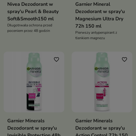
Nivea Dezodorant w
Garnier Mineral
spray'u Pearl & Beauty
Dezodorant w spray'u
Soft&Smooth150 ml
Magnesium Ultra Dry
Długotrwała ochrona przed
72h 150 ml
poceniem przez 48 godzin
Pierwszy antyperspirant z
tlenkiem magnezu
favorite_border
favorite_border
Garnier Minerals
Garnier Minerals
Dezodorant w spray'u
Dezodorant w spray'u
Invisible Protection 48h
Action Control 72h 150