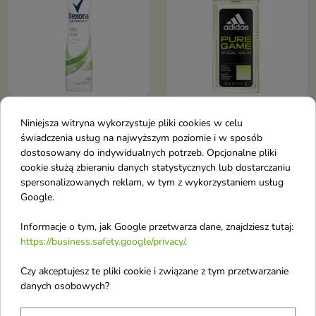
Rexona antyperspirant
Adidas Pure Game
Niniejsza witryna wykorzystuje pliki cookies w celu
Aloe Vera 200 ml
Dezodorant w spray'u
świadczenia usług na najwyższym poziomie i w sposób
Skuteczna ochrona przed
75 ml
dostosowany do indywidualnych potrzeb. Opcjonalne pliki
poceniem się, neutralizując
Zapach ten jest aromatyczny i
cookie służą zbieraniu danych statystycznych lub dostarczaniu
jednocześnie nieprzyjemny
drzewny
spersonalizowanych reklam, w tym z wykorzystaniem usług
zapach
Google.
Informacje o tym, jak Google przetwarza dane, znajdziesz tutaj:
favorite_border
favorite_border
https://business.safety.google/privacy/
.
Czy akceptujesz te pliki cookie i związane z tym przetwarzanie
danych osobowych?