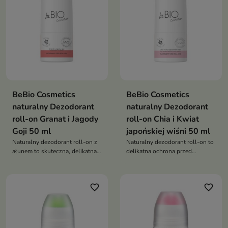
BeBio Cosmetics
BeBio Cosmetics
naturalny Dezodorant
naturalny Dezodorant
roll-on Granat i Jagody
roll-on Chia i Kwiat
Goji 50 ml
japońskiej wiśni 50 ml
Naturalny dezodorant roll-on z
Naturalny dezodorant roll-on to
ałunem to skuteczna, delikatna
delikatna ochrona przed
ochrona przed zapachem, która
nieprzyjemnym zapachem, która
dba o wrażliwą skórę i jej
nie blokuje pocenia i dba o
naturalną równowagę
komfort nawet wrażliwej skóry
favorite_border
favorite_border