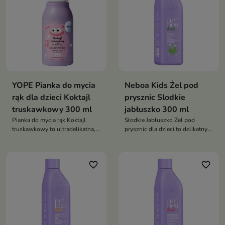
YOPE Pianka do mycia
Neboa Kids Żel pod
rąk dla dzieci Koktajl
prysznic Slodkie
truskawkowy 300 ml
jabłuszko 300 ml
Pianka do mycia rąk Koktajl
Słodkie Jabłuszko Żel pod
truskawkowy to ultradelikatna,
prysznic dla dzieci to delikatny
hipoalergiczna pianka, która
żel, który oczyszcza, nawilża i
skutecznie oczyszcza dłonie
pielęgnuje wrażliwą skórę
dziecka, nawilża je i otula
dziecka, pozostawiając ją miękką
favorite_border
favorite_border
słodkim, owocowym zapachem
i pachnącą owocowym
aromatem