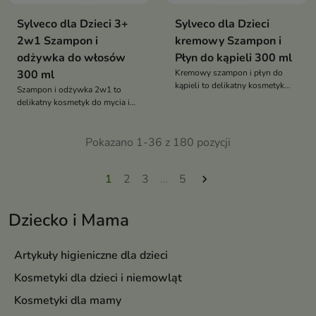
Sylveco dla Dzieci 3+
Sylveco dla Dzieci
2w1 Szampon i
kremowy Szampon i
odżywka do włosów
Płyn do kąpieli 300 ml
300 ml
Kremowy szampon i płyn do
kąpieli to delikatny kosmetyk
Szampon i odżywka 2w1 to
2w1 przeznaczony do mycia
delikatny kosmetyk do mycia i
włosów i ciała niemowląt oraz
pielęgnacji włosów dzieci, który
dzieci. Łagodnie oczyszcza,
łagodnie oczyszcza, nawilża i
nawilża skórę i nie powoduje
ułatwia rozczesywanie,
Pokazano 1-36 z 180 pozycji
szczypania oczu
pozostawiając włosy miękkie i
lśniące
1
2
3
…
5

Dziecko i Mama
Artykuły higieniczne dla dzieci
Kosmetyki dla dzieci i niemowląt
Kosmetyki dla mamy