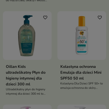
do mycia ciała, twarzy i włosów
dzieci.
favorite_border
favorite_border
Oillan Kids
Kolastyna ochronna
ultradelikatny Płyn do
Emulsja dla dzieci Mini
higieny intymnej dla
SPF50 50 ml
dzieci 300 ml
Kolastyna Dla Dzieci SPF 50+ to
emulsja ochronna do skóry
Ultradelikatny płyn do higieny
wrażliwej dzieci powyżej 3. roku
intymnej dla dzieci 300 ml to
życia, zapewniająca bardzo
łagodny produkt przeznaczony
wysoką ochronę
do codziennej higieny
przeciwsłoneczną oraz
delikatnych okolic intymnych