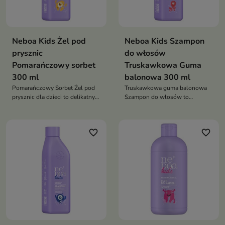
Neboa Kids Żel pod
Neboa Kids Szampon
prysznic
do włosów
Pomarańczowy sorbet
Truskawkowa Guma
300 ml
balonowa 300 ml
Pomarańczowy Sorbet Żel pod
Truskawkowa guma balonowa
prysznic dla dzieci to delikatny
Szampon do włosów to
kosmetyk, który oczyszcza,
delikatny szampon dla dzieci,
nawilża i pielęgnuje skórę
który oczyszcza, nawilża i
dziecka, pozostawiając ją miękką
wygładza włosy, pozostawiając
favorite_border
favorite_border
i pachnącą świeżym,
je miękkie, lśniące i pachnące
cytrusowym aromatem
słodkim, owocowym aromatem