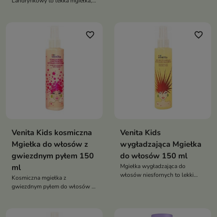
Landrynkowy to lekka mgiełka,
bezpieczeństwo, wygodę i
która ułatwia rozczesywanie,
kompleksową troskę o
wygładza włosy i nadaje im
paznokcie, włosy oraz drogi
subtelny, kolorowy blask
oddechowe maluszka
favorite_border
favorite_border
Venita Kids kosmiczna
Venita Kids
Mgiełka do włosów z
wygładzająca Mgiełka
gwiezdnym pyłem 150
do włosów 150 ml
ml
Mgiełka wygładzająca do
włosów niesfornych to lekki
Kosmiczna mgiełka z
spray, który ułatwia
gwiezdnym pyłem do włosów to
rozczesywanie, wygładza włosy
lekki spray, który ułatwia
i nadaje im miękkość oraz blask.
rozczesywanie, wygładza włosy
Idealna do codziennej
i nadaje im subtelny, świetlisty