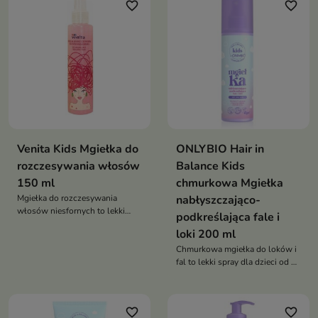
pielęgnacji dziecięcych włosów
favorite_border
favorite_border
blask. Łączy pielęgnację z
dziecięcą zabawą
Venita Kids Mgiełka do
ONLYBIO Hair in
rozczesywania włosów
Balance Kids
150 ml
chmurkowa Mgiełka
Mgiełka do rozczesywania
nabłyszczająco-
włosów niesfornych to lekki
podkreślająca fale i
spray, który ułatwia
loki 200 ml
rozczesywanie, wygładza włosy
i zapobiega ich puszeniu.
Chmurkowa mgiełka do loków i
Idealny do codziennej
fal to lekki spray dla dzieci od 1.
pielęgnacji dziecięcych włosów
roku życia, który podkreśla skręt,
nawilża i nadaje włosom
miękkość oraz blask. Idealna do
favorite_border
favorite_border
odświeżania fryzury między