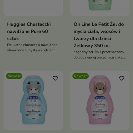
Huggies Chusteczki
On Line Le Petit Żel do
nawilżane Pure 60
mycia ciała, włosów i
sztuk
twarzy dla dzieci
Delikatne chusteczki nawilżane
Żelkowy 350 ml
stworzone z myślą o codziennej
Łagodny żel 3w1 przeznaczony
pielęgnacji wrażliwej skóry
do codziennej pielęgnacji ciała,
niemowląt i dzieci już od
twarzy i włosów dzieci.
pierwszych dni życia.
Nowość
Nowość
favorite_border
favorite_border