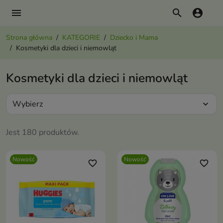
menu
search
account_circle
Strona główna
KATEGORIE
Dziecko i Mama
Kosmetyki dla dzieci i niemowląt
Kosmetyki dla dzieci i niemowląt
Wybierz
expand_more
Jest 180 produktów.
Nowość
Nowość
favorite_border
favorite_border