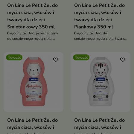
On Line Le Petit Żel do
On Line Le Petit Żel do
mycia ciała, włosów i
mycia ciała, włosów i
twarzy dla dzieci
twarzy dla dzieci
Śmietankowy 350 ml
Piankowy 350 ml
Łagodny żel 3w1 przeznaczony
Łagodny żel 3w1 do
do codziennego mycia ciała,
codziennego mycia ciała, twarzy
twarzy i włosów dzieci.
i włosów dzieci.
Nowość
Nowość
favorite_border
favorite_border
On Line Le Petit Żel do
On Line Le Petit Żel do
mycia ciała, włosów i
mycia ciała, włosów i