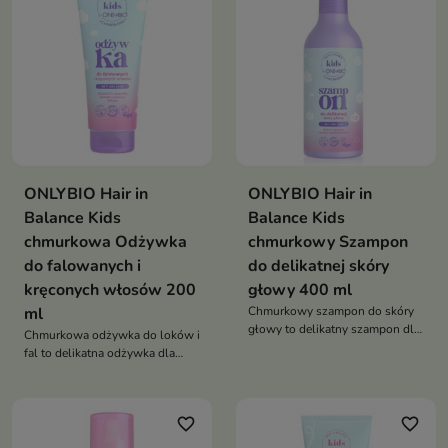
myciami
ONLYBIO Hair in
ONLYBIO Hair in
Balance Kids
Balance Kids
chmurkowa Odżywka
chmurkowy Szampon
do falowanych i
do delikatnej skóry
kręconych włosów 200
głowy 400 ml
ml
Chmurkowy szampon do skóry
głowy to delikatny szampon dla
Chmurkowa odżywka do loków i
dzieci od 1. roku życia, który
fal to delikatna odżywka dla
łagodnie oczyszcza, nawilża i
dzieci od 1. roku życia, która
koi wrażliwą skórę głowy. Nie
nawilża, wygładza i podkreśla
szczypie w oczy i jest idealny do
naturalny skręt włosów.
codziennego stosowania
favorite_border
favorite_border
Sprawia, że loki są miękkie,
sprężyste i pełne życia