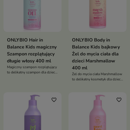
ONLYBIO Hair in
ONLYBIO Body in
Balance Kids magiczny
Balance Kids bajkowy
Szampon rozplątujący
Żel do mycia ciała dla
długie włosy 400 ml
dzieci Marshmallow
Magiczny szampon rozplątujący
400 ml
to delikatny szampon dla dzieci
Żel do mycia ciała Marshmallow
od 1. roku życia, który łagodnie
to delikatny kosmetyk dla dzieci
oczyszcza, wygładza włosy i
od 1. roku życia, który łagodnie
ułatwia ich rozczesywanie.
oczyszcza, nawilża i koi
Pozostawia pasma miękkie,
wrażliwą skórę, pozostawiając ją
lśniące i mniej podatne na
favorite_border
favorite_border
miękką i pachnącą słodkimi
plątanie
piankami