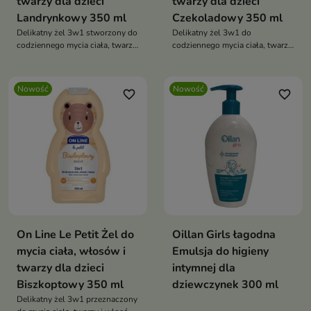
twarzy dla dzieci
twarzy dla dzieci
Landrynkowy 350 ml
Czekoladowy 350 ml
Delikatny żel 3w1 stworzony do
Delikatny żel 3w1 do
codziennego mycia ciała, twarzy
codziennego mycia ciała, twarzy
i włosów dzieci.
i włosów dzieci.
Nowość
Nowość
favorite_border
favorite_border
On Line Le Petit Żel do
Oillan Girls łagodna
mycia ciała, włosów i
Emulsja do higieny
twarzy dla dzieci
intymnej dla
Biszkoptowy 350 ml
dziewczynek 300 ml
Delikatny żel 3w1 przeznaczony