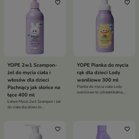
intensywne nawilżenie i
favorite_border
favorite_border
dziecka. Formuła została
pielęgnację skóry
opracowana z myślą o
pielęgnacji skóry wymagającej
szczególnej delikatności i
komfortu podczas mycia
YOPE 2w1 Szampon-
YOPE Pianka do mycia
żel do mycia ciała i
rąk dla dzieci Lody
włosów dla dzieci
waniliowe 300 ml
Pachnący jak słońce na
Pianka do mycia ciała Lody
waniliowe to ultradelikatna,
łące 400 ml
hipoalergiczna pianka, która
Łatwe Mycie 2w1 Szampon i żel
łagodnie oczyszcza skórę
do ciała dla dzieci to
dziecka, nawilża ją i otula
ultradelikatny kosmetyk, który
słodkim, kremowym zapachem
jednocześnie oczyszcza skórę i
włosy, nie szczypie w oczy i
favorite_border
favorite_border
zapewnia komfortową,
bezstresową kąpiel