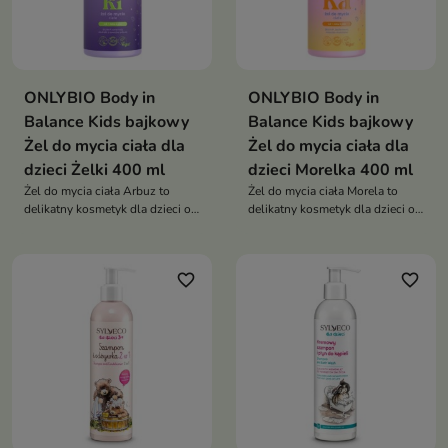
ONLYBIO Body in
ONLYBIO Body in
Balance Kids bajkowy
Balance Kids bajkowy
Żel do mycia ciała dla
Żel do mycia ciała dla
dzieci Żelki 400 ml
dzieci Morelka 400 ml
Żel do mycia ciała Arbuz to
Żel do mycia ciała Morela to
delikatny kosmetyk dla dzieci od
delikatny kosmetyk dla dzieci od
1. roku życia, który łagodnie
1. roku życia, który łagodnie
oczyszcza, nawilża i chroni
oczyszcza, nawilża i koi skórę,
wrażliwą skórę, pozostawiając ją
pozostawiając ją miękką i
favorite_border
favorite_border
miękką i pachnącą owocową
pachnącą morelowym deserem
świeżością