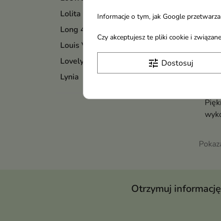
Lolita Lempicka
Informacje o tym, jak Google przetwarza 
Long 4 Lashes
Czy akceptujesz te pliki cookie i związ
Louis Vuitton
Lovely
tune
Dostosuj
Lynia
Love
do u
Pięk
wyk
Pokaza
Otrzymuj informację