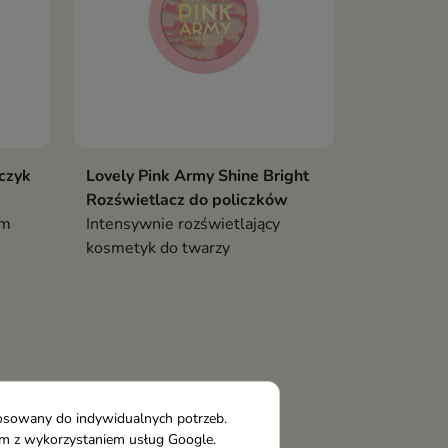
zczyk
Lovely Pink Army Shine Bright
Rozświetlacz do policzków
ym
Intensywnie rozświetlający
kosmetyk do twarzy
tosowany do indywidualnych potrzeb.
tym z wykorzystaniem usług Google.