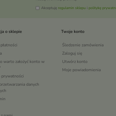
Akceptuję
regulamin sklepu
i
politykę prywatn
ja o sklepie
Twoje konto
płatności
Śledzenie zamówienia
a
Zaloguj się
o warto założyć konto w
Utwórz konto
?
Moje powiadomienia
a prywatności
przetwarzania danych
ych
min
 z nami