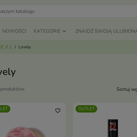
NOWOŚCI
KATEGORIE
ZNAJDŹ SWOJĄ ULUBION
KĘ
L
Lovely
vely
 produktów.
Sortuj wg
LET
OUTLET
favorite_border