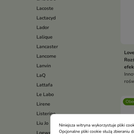
Lacoste
Lactacyd
Lador
Lalique
Lancaster
Love
Lancome
Rozś
Lanvin
efek
Inno
LaQ
rośw
Lattafa
Le Labo
Obec
Lirene
Listerine
Liu Jo
Niniejsza witryna wykorzystuje pliki c
Opcjonalne pliki cookie służą zbierani
Loewe