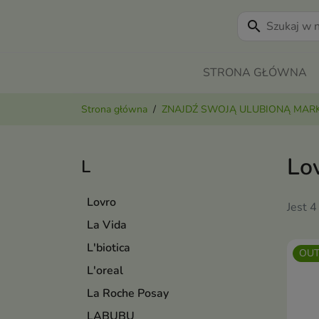
search
STRONA GŁÓWNA
Strona główna
ZNAJDŹ SWOJĄ ULUBIONĄ MAR
Lo
L
Lovro
Jest 4
La Vida
L'biotica
OUT
L'oreal
La Roche Posay
LABUBU