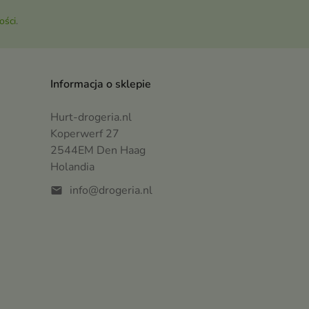
ości
.
Informacja o sklepie
Hurt-drogeria.nl
Koperwerf 27
2544EM Den Haag
Holandia
info@drogeria.nl
mail