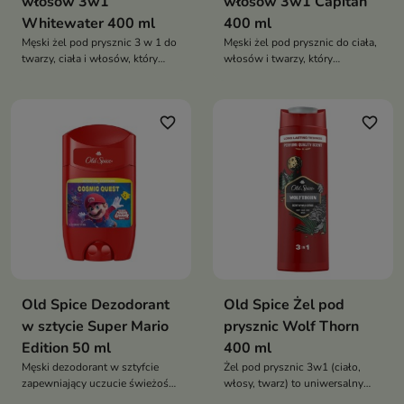
włosów 3w1
włosów 3w1 Capitan
Whitewater 400 ml
400 ml
Męski żel pod prysznic 3 w 1 do
Męski żel pod prysznic do ciała,
twarzy, ciała i włosów, który
włosów i twarzy, który
skutecznie oczyszcza, zapewnia
skutecznie oczyszcza, zapewnia
długotrwałą świeżość oraz
długotrwałą świeżość i
pozostawia energetyzujący
pozostawia energetyzujący,
favorite_border
favorite_border
zapach inspirowany świeżą
męski zapach
wodą i cytrusami
Old Spice Dezodorant
Old Spice Żel pod
w sztycie Super Mario
prysznic Wolf Thorn
Edition 50 ml
400 ml
Męski dezodorant w sztyfcie
Żel pod prysznic 3w1 (ciało,
zapewniający uczucie świeżości
włosy, twarz) to uniwersalny
i komfortu, inspirowany
kosmetyk dla mężczyzn, który