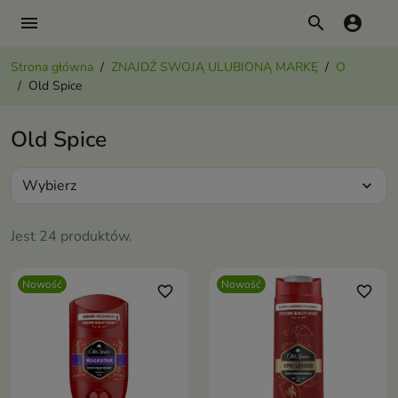
menu
search
account_circle
Strona główna
ZNAJDŹ SWOJĄ ULUBIONĄ MARKĘ
O
Old Spice
Old Spice
Wybierz
expand_more
Jest 24 produktów.
Nowość
Nowość
favorite_border
favorite_border