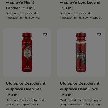
w spray'u Night
w spray'u Epic Legend
Panther 150 ml
150 ml
Dezodorant w sprayu dla
Dezodorant w sprayu dla
mężczyzn to intensywny,
mężczyzn to intensywny zapach
zmysłowy zapach i skuteczna
i skuteczna ochrona w jednym.
ochrona przed nieprzyjemnym
Zapewnia świeżość przez cały
zapachem. Zapewnia
dzień i wyróżnia się głęboką,
favorite_border
favorite_border
długotrwałą świeżość i
męską kompozycją zapachową
pewność siebie przez cały dzień
i noc
Old Spice Dezodorant
Old Spice Dezodorant
w spray'u Deep Sea
w spray'u Bear Glove
150 ml
150 ml
Dezodorant w sprayu to męski
Męski dezodorant zapewniający
dezodorant zapewniający
długotrwałą świeżość i ochronę