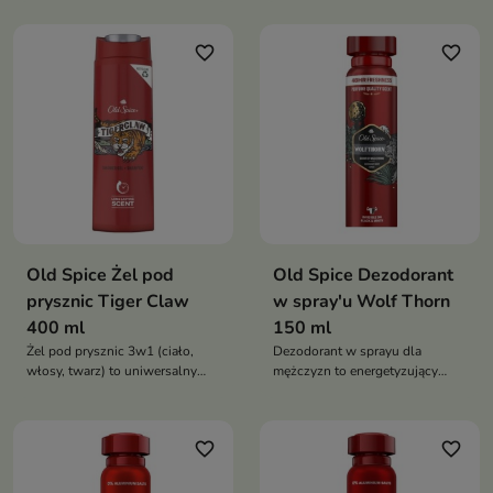
wyjątkową edycją Super Mario
skutecznie oczyszcza, odświeża
Galaxy Movie
i zapewnia długotrwały,
favorite_border
favorite_border
energetyzujący zapach
Old Spice Żel pod
Old Spice Dezodorant
prysznic Tiger Claw
w spray'u Wolf Thorn
400 ml
150 ml
Żel pod prysznic 3w1 (ciało,
Dezodorant w sprayu dla
włosy, twarz) to uniwersalny
mężczyzn to energetyzujący
kosmetyk dla mężczyzn, który
dezodorant o owocowo-
skutecznie oczyszcza, odświeża
cytrusowym zapachu, który
i zapewnia długotrwały,
zapewnia długotrwałą świeżość
favorite_border
favorite_border
energetyzujący zapach
i skuteczną ochronę przed
nieprzyjemnym zapachem