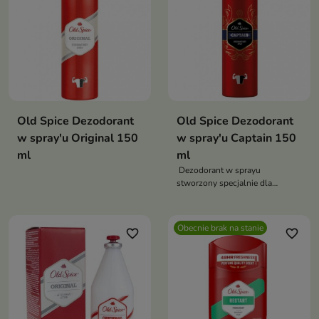
Old Spice Dezodorant
Old Spice Dezodorant
w spray'u Original 150
w spray'u Captain 150
ml
ml
Dezodorant w sprayu
stworzony specjalnie dla
mężczyzn
Obecnie brak na stanie
favorite_border
favorite_border