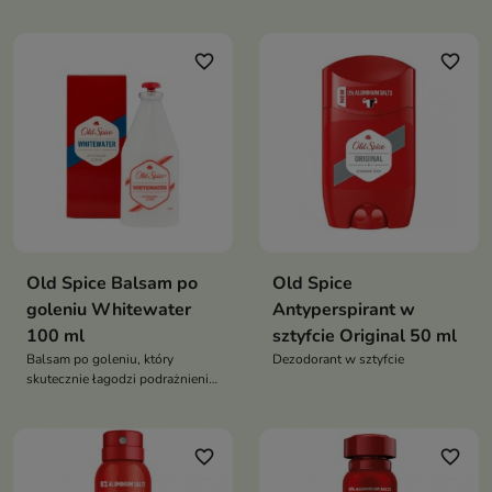
długotrwałą świeżość i
przed nieprzyjemnym zapachem
skuteczną ochronę przed
nieprzyjemnym zapachem.
favorite_border
favorite_border
Orzeźwiający, morski zapach
dodaje energii i pewności siebie
przez cały dzień
Old Spice Balsam po
Old Spice
goleniu Whitewater
Antyperspirant w
100 ml
sztyfcie Original 50 ml
Balsam po goleniu, który
Dezodorant w sztyfcie
skutecznie łagodzi podrażnienia
oraz nadaje przyjemny zapach
favorite_border
favorite_border