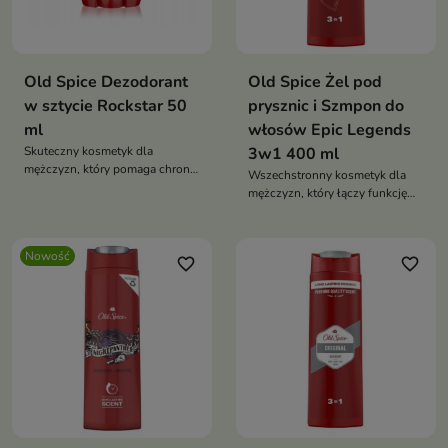
Old Spice Dezodorant
Old Spice Żel pod
w sztycie Rockstar 50
prysznic i Szmpon do
ml
włosów Epic Legends
Skuteczny kosmetyk dla
3w1 400 ml
mężczyzn, który pomaga chronić
Wszechstronny kosmetyk dla
przed nieprzyjemnym zapachem
mężczyzn, który łączy funkcję
i zapewnia uczucie świeżości
żelu pod prysznic, szamponu do
przez wiele godzin.
włosów oraz produktu do mycia
twarzy.
Nowość
favorite_border
favorite_border