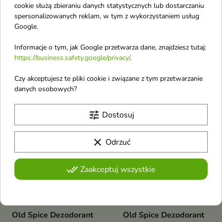
cookie służą zbieraniu danych statystycznych lub dostarczaniu
spersonalizowanych reklam, w tym z wykorzystaniem usług
Google.
Old Spice Dezodorant
Old Spice Dezodorant
Informacje o tym, jak Google przetwarza dane, znajdziesz tutaj:
w spray'u Rockstar 150
w spray'u Restart 150
https://business.safety.google/privacy/
.
ml
ml
Dezodorant w sprayu dla
Dezodorant w sprayu dla
Czy akceptujesz te pliki cookie i związane z tym przetwarzanie
mężczyzn to odświeżający
mężczyzn to odświeżający
danych osobowych?
dezodorant zapewniający
dezodorant zapewniający
ochronę przed nieprzyjemnym
ochronę przed nieprzyjemnym
zapachem nawet do 48 godzin.
zapachem nawet do 48 godzin.
tune
Dostosuj
favorite_border
favorite_border
Dodaje energii i pewności siebie
Dodaje energii i pewności siebie
dzięki świeżej, cytrusowej
dzięki świeżej, cytrusowej
kompozycji zapachowej
kompozycji zapachowej
clear
Odrzuć
done_all
Zaakceptuj wszystkie
Old Spice Dezodorant
Old Spice Dezodorant