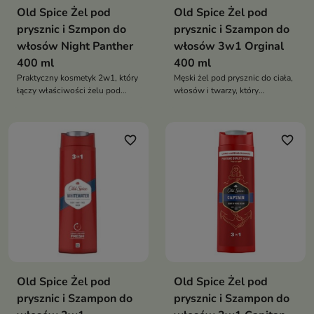
Old Spice Żel pod
Old Spice Żel pod
prysznic i Szmpon do
prysznic i Szampon do
włosów Night Panther
włosów 3w1 Orginal
400 ml
400 ml
Praktyczny kosmetyk 2w1, który
Męski żel pod prysznic do ciała,
łączy właściwości żelu pod
włosów i twarzy, który
prysznic i szamponu do
skutecznie oczyszcza, zapewnia
włosów.
długotrwałą świeżość oraz
pozostawia kultowy
favorite_border
favorite_border
Old Spice Żel pod
Old Spice Żel pod
prysznic i Szampon do
prysznic i Szampon do