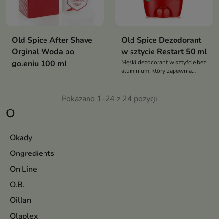
Old Spice After Shave
Old Spice Dezodorant
Orginal Woda po
w sztycie Restart 50 ml
goleniu 100 ml
Męski dezodorant w sztyfcie bez
aluminium, który zapewnia
długotrwałą świeżość,
skuteczną ochronę przed
Pokazano 1-24 z 24 pozycji
nieprzyjemnym zapachem oraz
orzeźwiający, męski zapach na
O
cały dzień
Okady
Ongredients
On Line
O.B.
Oillan
Olaplex