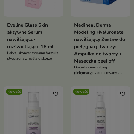
Eveline Glass Skin
Mediheal Derma
aktywne Serum
Modeling Hyaluronate
nawilżająco-
nawilżający Zestaw do
rozświetlające 18 ml
pielęgnacji twarzy:
Lekka, skoncentrowana formuła
Ampułka do twarzy +
stworzona z myślą o skórze
Maseczka peel off
pozbawionej blasku,
Dwuetapowy zabieg
wymagającej nawilżenia i efektu
pielęgnacyjny opracowany z
wygładzenia.
myślą o intensywnym
nawilżeniu i odświeżeniu skóry.
Nowość
Nowość
favorite_border
favorite_border