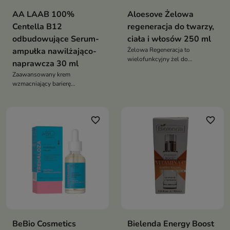
AA LAAB 100%
Aloesove Żelowa
Centella B12
regeneracja do twarzy,
odbudowujące Serum-
ciała i włosów 250 ml
ampułka nawilżająco-
Żelowa Regeneracja to
wielofunkcyjny żel do
naprawcza 30 ml
pielęgnacji twarzy, ciała i
Zaawansowany krem
włosów, który intensywnie
wzmacniający barierę
nawilża, koi podrażnienia,
hydrolipidową skóry, stworzony
wspiera regenerację oraz
z myślą o cerze wrażliwej,
pomaga chronić skórę i włosy
odwodnionej i skłonnej do
przed przesuszeniem
favorite_border
favorite_border
podrażnień. Intensywnie koi,
regeneruje i wspiera odbudowę
naturalnej ochrony skóry
BeBio Cosmetics
Bielenda Energy Boost