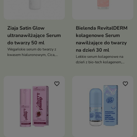
Ziaja Satin Glow
Bielenda RevitalDERM
ultranawilżające Serum
kolagenowe Serum
do twarzy 50 ml
nawilżające do twarzy
Wegańskie serum do twarzy z
na dzień 30 ml
kwasem hialuronowym, Cica,
Lekkie serum kolagenowe na
galaktomannanami i ekstraktem
dzień z bio-tech kolagenem,
z płatków róży intensywnie
PDRN i ceramidami —
nawilża, wygładza i rozświetla
intensywnie nawilża,
skórę, nadając jej zdrowy i
odbudowuje i wzmacnia skórę,
młody wygląd
favorite_border
favorite_border
przywracając jej jędrność,
elastyczność i zdrowy blask