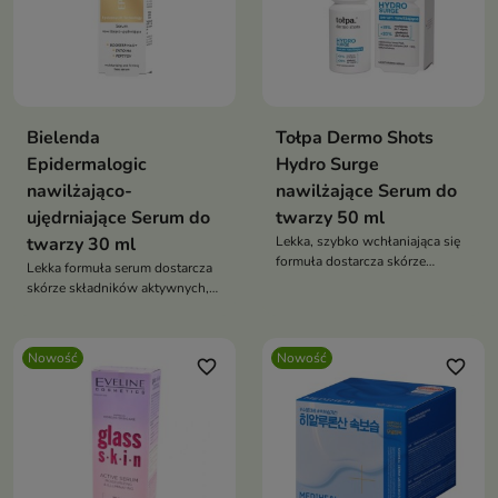
Bielenda
Tołpa Dermo Shots
Epidermalogic
Hydro Surge
nawilżająco-
nawilżające Serum do
ujędrniające Serum do
twarzy 50 ml
twarzy 30 ml
Lekka, szybko wchłaniająca się
formuła dostarcza skórze
Lekka formuła serum dostarcza
składników nawilżających.
skórze składników aktywnych,
które wspierają jej naturalne
procesy regeneracyjne
Nowość
Nowość
favorite_border
favorite_border