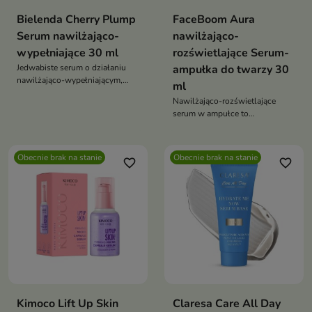
Bielenda Cherry Plump
FaceBoom Aura
Serum nawilżająco-
nawilżająco-
wypełniające 30 ml
rozświetlające Serum-
Jedwabiste serum o działaniu
ampułka do twarzy 30
nawilżająco-wypełniającym,
ml
które wygładza, rozświetla i
Nawilżająco-rozświetlające
przywraca skórze jędrność,
serum w ampułce to
oferując intensywny efekt
skoncentrowany booster
„plumping” i naturalny glow
pielęgnacyjny, który intensywnie
nawadnia, koi i przywraca skórze
Obecnie brak na stanie
Obecnie brak na stanie
favorite_border
favorite_border
naturalny blask. Lekka, żelowa
formuła działa szybko i
skutecznie, wzmacniając
codzienną pielęgnację i
zapewniając świeży, promienny
wygląd
Kimoco Lift Up Skin
Claresa Care All Day