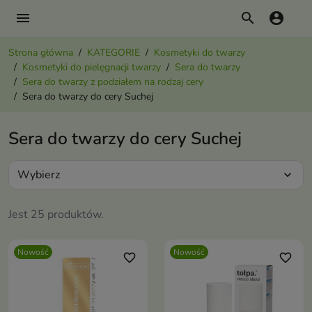
menu
search
account_circle
Strona główna
KATEGORIE
Kosmetyki do twarzy
Kosmetyki do pielęgnacji twarzy
Sera do twarzy
Sera do twarzy z podziałem na rodzaj cery
Sera do twarzy do cery Suchej
Sera do twarzy do cery Suchej
Wybierz
expand_more
Jest 25 produktów.
Nowość
Nowość
favorite_border
favorite_border