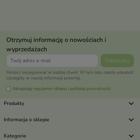
Otrzymuj informację o nowościach i
wyprzedażach
Możesz zrezygnować w każdej chwili. W tym celu należy odnaleźć
szczegóły w naszej informacji prawnej.
Akceptuję
regulamin sklepu
i
politykę prywatności
.
keyboard_arrow_down
Produkty
keyboard_arrow_down
Informacja o sklepie
keyboard_arrow_down
Kategorie