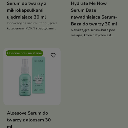
Serum do twarzy z
Hydrate Me Now
mikrokapsułkami
Serum Base
ujędrniające 30 ml
nawadniająca Serum-
Innowacyjne serum liftingujące z
Baza do twarzy 30 ml
kolagenem, PDRN i peptydami
Nawilżająca serum-baza pod
pomaga poprawić jędrność oraz
makijaż, która natychmiast
elastyczność skóry, wspiera
wygładza, intensywnie
redukcję zmarszczek i
nawadnia skórę i pozostawia ją
pozostawia cerę gładką, napiętą
miękką, promienną oraz idealnie
Obecnie brak na stanie
oraz promienną
favorite_border
przygotowaną do makijażu
Aloesove Serum do
twarzy z aloesem 30
ml