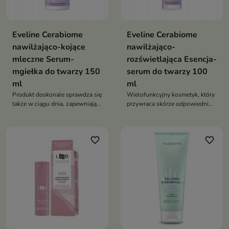
Eveline Cerabiome
Eveline Cerabiome
nawilżająco-kojące
nawilżająco-
mleczne Serum-
rozświetlająca Esencja-
mgiełka do twarzy 150
serum do twarzy 100
ml
ml
Produkt doskonale sprawdza się
Wielofunkcyjny kosmetyk, który
także w ciągu dnia, zapewniając
przywraca skórze odpowiedni
natychmiastowe odświeżenie i
poziom nawilżenia, wspiera
ukojenie.
odbudowę bariery
hydrolipidowej
favorite_border
favorite_border