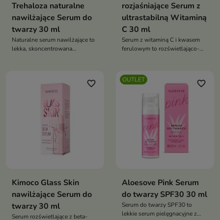
Trehaloza naturalne
rozjaśniające Serum z
nawilżające Serum do
ultrastabilną Witaminą
twarzy 30 ml
C 30 ml
Naturalne serum nawilżające to
Serum z witaminą C i kwasem
lekka, skoncentrowana
ferulowym to rozświetlająco-
pielęgnacja, która intensywnie
rozjaśniająca kuracja, która
nawadnia skórę, koi ją i
wyrównuje koloryt, redukuje
przywraca zdrowy blask
przebarwienia i przywraca
OUTLET
favorite_border
favorite_border
skórze świeży, promienny
wygląd
Kimoco Glass Skin
Aloesove Pink Serum
nawilżające Serum do
do twarzy SPF30 30 ml
twarzy 30 ml
Serum do twarzy SPF30 to
lekkie serum pielęgnacyjne z
Serum rozświetlające z beta-