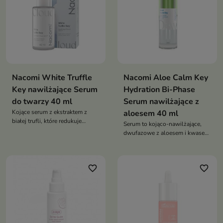
pomaga przywrócić skórze
komfort, miękkość i zdrowy
wygląd
Nacomi White Truffle
Nacomi Aloe Calm Key
Key nawilżające Serum
Hydration Bi-Phase
do twarzy 40 ml
Serum nawilżające z
Kojące serum z ekstraktem z
aloesem 40 ml
białej trufli, które redukuje
Serum to kojąco-nawilżające,
podrażnienia, wzmacnia barierę
dwufazowe z aloesem i kwasem
ochronną i przywraca skórze
hialuronowym, które przywraca
miękkość oraz komfort
skórze komfort, elastyczność i
naturalny blask
favorite_border
favorite_border