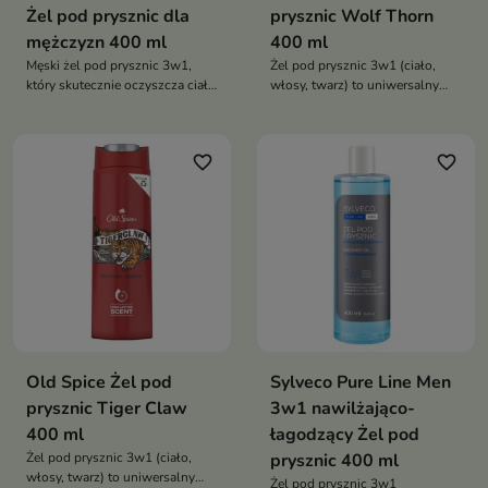
Żel pod prysznic dla
prysznic Wolf Thorn
mężczyzn 400 ml
400 ml
Męski żel pod prysznic 3w1,
Żel pod prysznic 3w1 (ciało,
który skutecznie oczyszcza ciało
włosy, twarz) to uniwersalny
i włosy, zapewniając uczucie
kosmetyk dla mężczyzn, który
świeżości oraz energetyzujący,
skutecznie oczyszcza, odświeża
męski zapach
i zapewnia długotrwały,
favorite_border
favorite_border
energetyzujący zapach
Old Spice Żel pod
Sylveco Pure Line Men
prysznic Tiger Claw
3w1 nawilżająco-
400 ml
łagodzący Żel pod
Żel pod prysznic 3w1 (ciało,
prysznic 400 ml
włosy, twarz) to uniwersalny
Żel pod prysznic 3w1