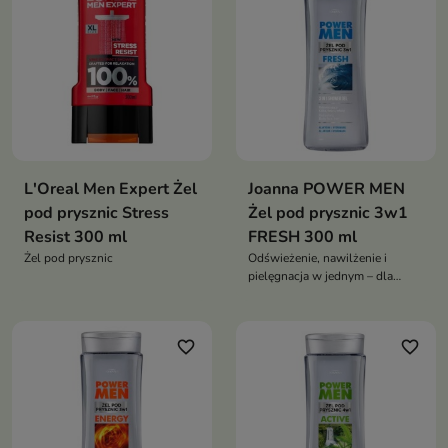
intensywnym wysiłku fizycznym
L'Oreal Men Expert Żel
Joanna POWER MEN
pod prysznic Stress
Żel pod prysznic 3w1
Resist 300 ml
FRESH 300 ml
Żel pod prysznic
Odświeżenie, nawilżenie i
pielęgnacja w jednym – dla
aktywnych mężczyzn
favorite_border
favorite_border