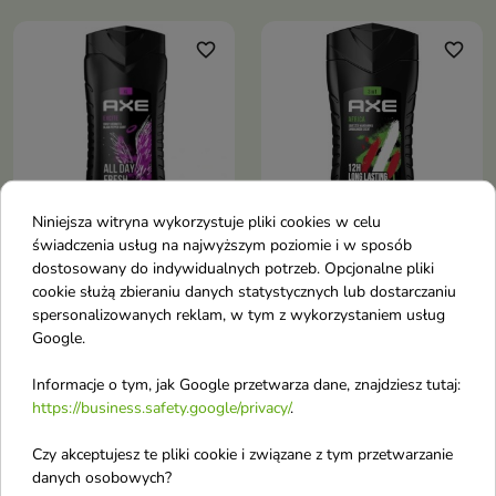
odświeża i nawilża skórę,
nawilżenie, ochronę i
pozostawiając ją gładką i
długotrwałą świeżość każdego
komfortową w dotyku. Formuła
favorite_border
favorite_border
dnia
wzbogacona o składniki
nawilżające zapewnia uczucie
świeżości, a zapach inspirowany
perfumami Invictus dodaje
energii i pewności siebie
Niniejsza witryna wykorzystuje pliki cookies w celu
świadczenia usług na najwyższym poziomie i w sposób
dostosowany do indywidualnych potrzeb. Opcjonalne pliki
Axe Żel pod prysznic
Axe Żel pod prysznic
cookie służą zbieraniu danych statystycznych lub dostarczaniu
Excite 400 ml
Africa 400 ml
spersonalizowanych reklam, w tym z wykorzystaniem usług
Żel pod prysznic Excite
Żel pod prysznic Africa
Google.
Informacje o tym, jak Google przetwarza dane, znajdziesz tutaj:
favorite_border
favorite_border
https://business.safety.google/privacy/
.
Czy akceptujesz te pliki cookie i związane z tym przetwarzanie
danych osobowych?