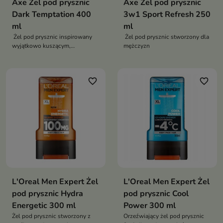
Axe Żel pod prysznic
Axe Żel pod prysznic
Dark Temptation 400
3w1 Sport Refresh 250
ml
ml
Żel pod prysznic inspirowany
Żel pod prysznic stworzony dla
wyjątkowo kuszącym,
mężczyzn
czekoladowym aromatem
favorite_border
favorite_border
L'Oreal Men Expert Żel
L'Oreal Men Expert Żel
pod prysznic Hydra
pod prysznic Cool
Energetic 300 ml
Power 300 ml
Żel pod prysznic stworzony z
Orzeźwiający żel pod prysznic