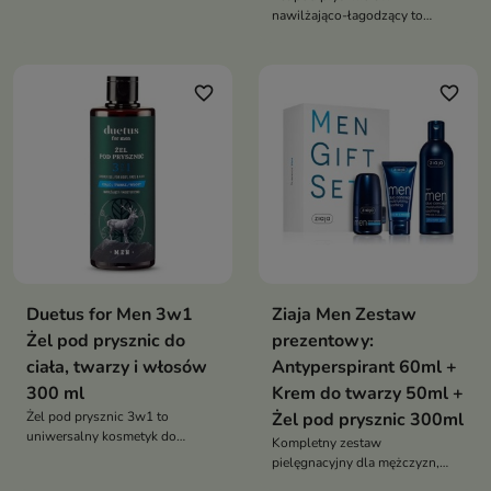
kosmetyk dla mężczyzn, który
nawilżająco-łagodzący to
skutecznie oczyszcza, odświeża
uniwersalny kosmetyk
i zapewnia długotrwały,
przeznaczony do mycia ciała,
energetyzujący zapach
twarzy i włosów. Łączy
favorite_border
favorite_border
skuteczne oczyszczanie z
działaniem nawilżającym i
łagodzącym
Duetus for Men 3w1
Ziaja Men Zestaw
Żel pod prysznic do
prezentowy:
ciała, twarzy i włosów
Antyperspirant 60ml +
300 ml
Krem do twarzy 50ml +
Żel pod prysznic 3w1 to
Żel pod prysznic 300ml
uniwersalny kosmetyk do
Kompletny zestaw
pielęgnacji twarzy, ciała i
pielęgnacyjny dla mężczyzn,
włosów. Skutecznie oczyszcza,
który zapewnia oczyszczenie,