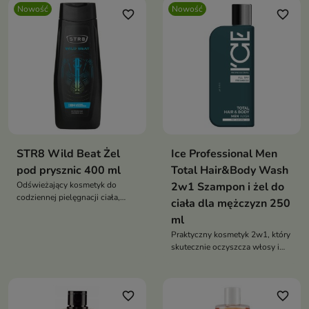
twarzy.
Nowość
Nowość
favorite_border
favorite_border
STR8 Wild Beat Żel
Ice Professional Men
pod prysznic 400 ml
Total Hair&Body Wash
Odświeżający kosmetyk do
2w1 Szampon i żel do
codziennej pielęgnacji ciała,
ciała dla mężczyzn 250
który skutecznie oczyszcza
ml
skórę i pozostawia na niej
przyjemny, męski aromat.
Praktyczny kosmetyk 2w1, który
skutecznie oczyszcza włosy i
skórę ciała podczas codziennej
pielęgnacji.
favorite_border
favorite_border