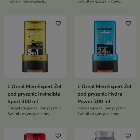
myślą o mężczyznach
3w1 dla mężczyzn, który
potrzebujących zastrzyku energii
skutecznie oczyszcza ciało,
i odświeżenia
twarz i włosy, zapewniając
intensywne uczucie chłodzenia
favorite_border
favorite_border
L'Oreal Men Expert Żel
L'Oreal Men Expert Żel
pod prysznic Invincible
pod prysznic Hydra
Sport 300 ml
Power 300 ml
Energetyzujący żel pod prysznic
Nawilżający żel pod prysznic
5w1 dla mężczyzn, który
3w1 dla mężczyzn, który
skutecznie oczyszcza ciało,
skutecznie oczyszcza ciało,
twarz, włosy, zarost i nawilża
twarz i włosy, zapewniając
skórę, zapewniając uczucie
intensywne nawilżenie i uczucie
favorite_border
favorite_border
świeżości i regeneracji po
świeżości przez 24 godziny