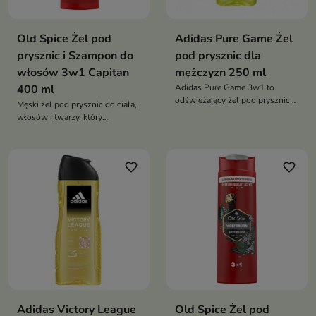
Old Spice Żel pod
Adidas Pure Game Żel
prysznic i Szampon do
pod prysznic dla
włosów 3w1 Capitan
mężczyzn 250 ml
400 ml
Adidas Pure Game 3w1 to
odświeżający żel pod prysznic
Męski żel pod prysznic do ciała,
dla mężczyzn, który oczyszcza
włosów i twarzy, który
ciało, włosy i twarz, zapewniając
skutecznie oczyszcza, zapewnia
uczucie świeżości i energii
długotrwałą świeżość i
pozostawia energetyzujący,
favorite_border
favorite_border
męski zapach
Adidas Victory League
Old Spice Żel pod