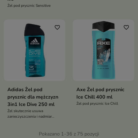
Żel pod prysznic Sensitive
favorite_border
favorite_border
Adidas Żel pod
Axe Żel pod prysznic
prysznic dla mężczyzn
Ice Chill 400 ml
3in1 Ice Dive 250 ml
Żel pod prysznic Ice Chill
Żel skutecznie usuwa
zanieczyszczenia i nadmiar
sebum
Pokazano 1-36 z 75 pozycji