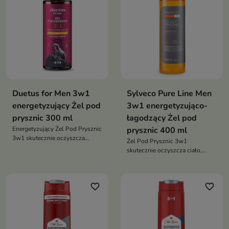
Duetus for Men 3w1
Sylveco Pure Line Men
energetyzujący Żel pod
3w1 energetyzująco-
prysznic 300 ml
łagodzący Żel pod
Energetyzujący Żel Pod Prysznic
prysznic 400 ml
3w1 skutecznie oczyszcza
Żel Pod Prysznic 3w1
twarz, ciało i włosy, wspiera
skutecznie oczyszcza ciało,
nawilżenie skóry oraz zapewnia
twarz i włosy, zapewniając
długotrwałe uczucie świeżości
uczucie świeżości, energii oraz
dzięki połączeniu tauryny,
komfortu podczas codziennej
kofeiny i naturalnych olejków
favorite_border
favorite_border
pielęgnacji
eterycznych