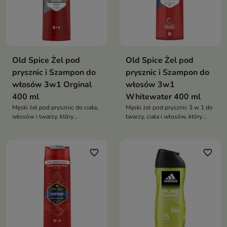
Old Spice Żel pod
Old Spice Żel pod
prysznic i Szampon do
prysznic i Szampon do
włosów 3w1 Orginal
włosów 3w1
400 ml
Whitewater 400 ml
Męski żel pod prysznic do ciała,
Męski żel pod prysznic 3 w 1 do
włosów i twarzy, który
twarzy, ciała i włosów, który
skutecznie oczyszcza, zapewnia
skutecznie oczyszcza, zapewnia
długotrwałą świeżość oraz
długotrwałą świeżość oraz
pozostawia kultowy
pozostawia energetyzujący
favorite_border
favorite_border
zapach inspirowany świeżą
wodą i cytrusami