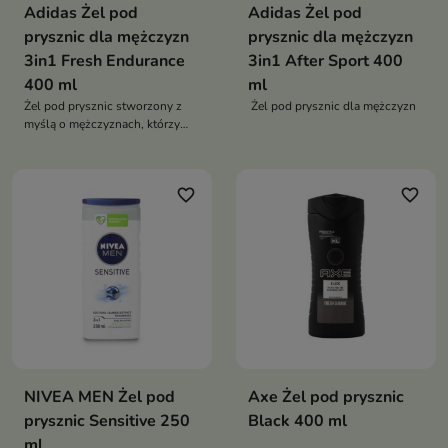
Adidas Żel pod
Adidas Żel pod
prysznic dla mężczyzn
prysznic dla mężczyzn
3in1 Fresh Endurance
3in1 After Sport 400
400 ml
ml
Żel pod prysznic stworzony z
Żel pod prysznic dla mężczyzn
myślą o mężczyznach, którzy
oczekują intensywnego i
długotrwałego uczucia
świeżości
favorite_border
favorite_border
NIVEA MEN Żel pod
Axe Żel pod prysznic
prysznic Sensitive 250
Black 400 ml
ml