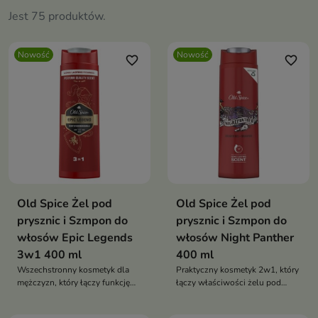
Jest 75 produktów.
Nowość
Nowość
favorite_border
favorite_border
Old Spice Żel pod
Old Spice Żel pod
prysznic i Szmpon do
prysznic i Szmpon do
włosów Epic Legends
włosów Night Panther
3w1 400 ml
400 ml
Wszechstronny kosmetyk dla
Praktyczny kosmetyk 2w1, który
mężczyzn, który łączy funkcję
łączy właściwości żelu pod
żelu pod prysznic, szamponu do
prysznic i szamponu do
włosów oraz produktu do mycia
włosów.