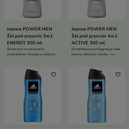
Joanna POWER MEN
Joanna POWER MEN
Żel pod prysznic 3w1
Żel pod prysznic 4w1
ENERGY 300 ml
ACTIVE 300 ml
Skuteczne oczyszczenie,
Kompleksowa pielęgnacja ciała,
orzeźwienie i energia w jednym
twarzy, włosów i brody – w
produkcie – dla mężczyzn
jednej formule
favorite_border
favorite_border