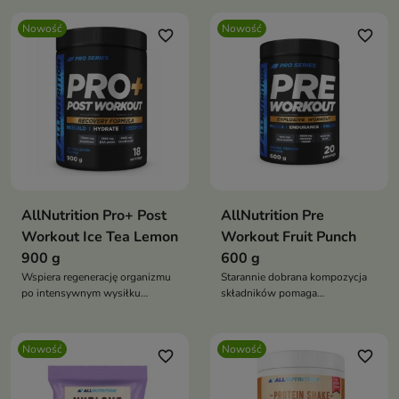
Nowość
Nowość
favorite_border
favorite_border
AllNutrition Pro+ Post
AllNutrition Pre
Workout Ice Tea Lemon
Workout Fruit Punch
900 g
600 g
Wspiera regenerację organizmu
Starannie dobrana kompozycja
po intensywnym wysiłku
składników pomaga
fizycznym
przygotować organizm do
intensywnego wysiłku.
Nowość
Nowość
favorite_border
favorite_border