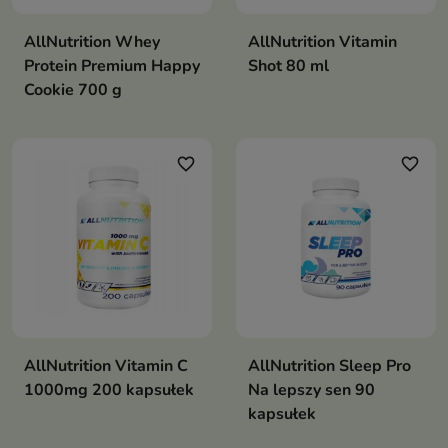
AllNutrition Whey
AllNutrition Vitamin
Protein Premium Happy
Shot 80 ml
Cookie 700 g
favorite_border
favorite_border
AllNutrition Vitamin C
AllNutrition Sleep Pro
1000mg 200 kapsułek
Na lepszy sen 90
kapsułek