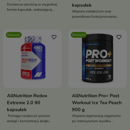
Dostarcza spirulinę w wygodnej
kapsułek
formie kapsułek, ułatwiającej
Wspiera metabolizm oraz
regularne stosowanie
prawidłowe funkcjonowanie
organizmu podczas aktywnego
trybu życia
Nowość
Nowość
favorite_border
favorite_border
AllNutrition Redox
AllNutrition Pro+ Post
Extreme 2.0 90
Workout Ice Tea Peach
kapsułek
900 g
Pomaga zwiększyć poziom
Wspiera regenerację organizmu
energii i koncentracji dzięki
po intensywnym wysiłku
zawartości kofeiny.
fizycznym.