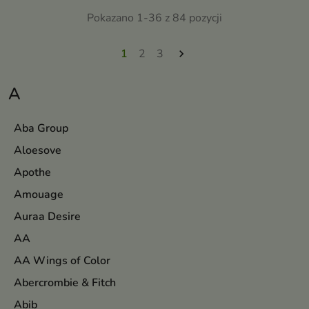
Pokazano 1-36 z 84 pozycji
1
2
3

A
Aba Group
Aloesove
Apothe
Amouage
Auraa Desire
AA
AA Wings of Color
Abercrombie & Fitch
Abib