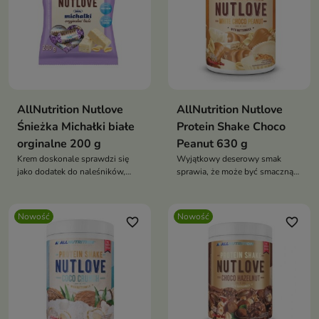
AllNutrition Nutlove
AllNutrition Nutlove
Śnieżka Michałki białe
Protein Shake Choco
orginalne 200 g
Peanut 630 g
Krem doskonale sprawdzi się
Wyjątkowy deserowy smak
jako dodatek do naleśników,
sprawia, że może być smaczną
owsianki, wafli ryżowych,
alternatywą dla tradycyjnych
pieczywa, deserów lub jako
słodkich przekąsek.
samodzielna słodka przekąska.
Nowość
Nowość
favorite_border
favorite_border