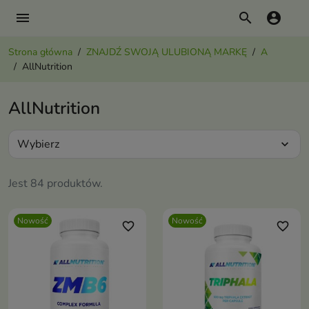
menu
search
account_circle
Strona główna
ZNAJDŹ SWOJĄ ULUBIONĄ MARKĘ
A
AllNutrition
AllNutrition
Wybierz
expand_more
Jest 84 produktów.
Nowość
Nowość
favorite_border
favorite_border