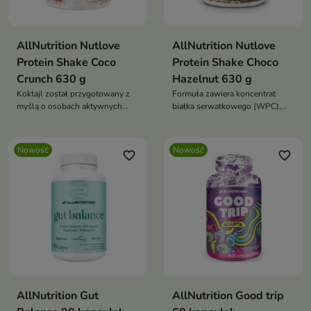
AllNutrition Nutlove
AllNutrition Nutlove
Protein Shake Coco
Protein Shake Choco
Crunch 630 g
Hazelnut 630 g
Koktajl został przygotowany z
Formuła zawiera koncentrat
myślą o osobach aktywnych
białka serwatkowego (WPC),
fizycznie, sportowcach oraz
który pomaga w utrzymaniu i
wszystkich, którzy chcą w
budowie masy mięśniowej oraz
prosty i smaczny sposób
wspiera regenerację mięśni po
Nowość
Nowość
favorite_border
favorite_border
uzupełnić swoją dietę w białko.
wysiłku.
AllNutrition Gut
AllNutrition Good trip