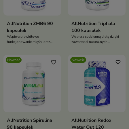
AllNutrition ZMB6 90
AllNutrition Triphala
kapsułek
100 kapsułek
Wspiera prawidłowe
Wspiera codzienną dietę dzięki
funkcjonowanie mięśni oraz
zawartości naturalnych
układu nerwowego dzięki
ekstraktów roślinnych
zawartości magnezu.
Nowość
Nowość
favorite_border
favorite_border
AllNutrition Spirulina
AllNutrition Redox
90 kapsułek
Water Out 120