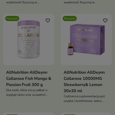
wydolność fizyczną w
wydolność fizyczną w
przypadku krótkich,
przypadku krótkich,
intensywnych wysiłków, takich
powtarzających się serii
jak trening siłowy, sprinty czy
intensywnych ćwiczeń.
Nowość
Nowość
favorite_border
favorite_border
ćwiczenia wymagające dużej
intensywności.
AllNutrition AllDeynn
AllNutrition AllDeynn
Collarose Fish Mango &
Collarose 10000MG
Passion Fruit 300 g
Strawberry& Lemon
Dla osób, które chcą zadbać o
30x30 ml
wygląd skóry oraz uzupełnić
Codzienna suplementacja jest
dietę w wartościowe składniki
szybka i komfortowa. Jedno
odżywcze.
opakowanie wystarcza na 30 dni
stosowania.