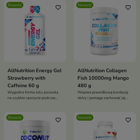
dbających o zbilansowaną dietę
Nowość
Nowość
favorite_border
favorite_border
AllNutrition Energy Gel
AllNutrition Collagen
Strawberry with
Fish 10000mg Mango
Caffeine 60 g
480 g
Wygodna forma żelu pozwala
Wspiera prawidłową kondycję
na szybkie spożycie podczas
skóry i pomaga zachować jej
aktywności, bez konieczności
elastyczność.
przerywania treningu.
Nowość
Nowość
favorite_border
favorite_border