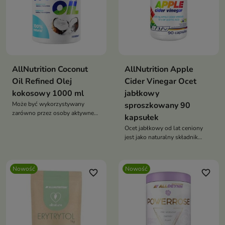
AllNutrition Coconut
AllNutrition Apple
Oil Refined Olej
Cider Vinegar Ocet
kokosowy 1000 ml
jabłkowy
Może być wykorzystywany
sproszkowany 90
zarówno przez osoby aktywne
kapsułek
fizycznie, jak i wszystkich, którzy
Ocet jabłkowy od lat ceniony
poszukują wysokiej jakości
jest jako naturalny składnik
tłuszczu roślinnego do
wspierający prawidłowe
codziennej diety.
funkcjonowanie organizmu.
Nowość
Nowość
favorite_border
favorite_border