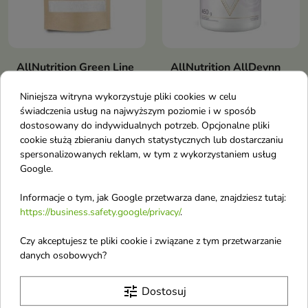
AllNutrition Green Line
AllNutrition AllDeynn
Erytrytol 1000 g
Powerrose Bubble
Niniejsza witryna wykorzystuje pliki cookies w celu
Charakteryzuje się bardzo niską
Gum 450 g
świadczenia usług na najwyższym poziomie i w sposób
wartością energetyczną i nie
Wspiera zwiększenie energii i
wpływa znacząco na poziom
dostosowany do indywidualnych potrzeb. Opcjonalne pliki
gotowości organizmu do
glukozy we krwi
cookie służą zbieraniu danych statystycznych lub dostarczaniu
wysiłku.
spersonalizowanych reklam, w tym z wykorzystaniem usług
Google.
Nowość
Nowość
favorite_border
favorite_border
Informacje o tym, jak Google przetwarza dane, znajdziesz tutaj:
https://business.safety.google/privacy/
.
Czy akceptujesz te pliki cookie i związane z tym przetwarzanie
danych osobowych?
tune
Dostosuj