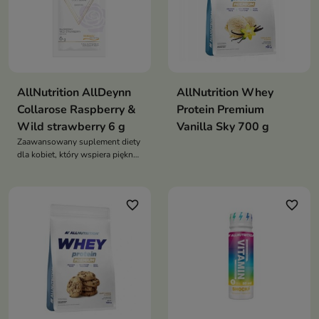
AllNutrition AllDeynn
AllNutrition Whey
Collarose Raspberry &
Protein Premium
Wild strawberry 6 g
Vanilla Sky 700 g
Zaawansowany suplement diety
dla kobiet, który wspiera piękno i
zdrowie skóry, włosów oraz
paznokci
favorite_border
favorite_border