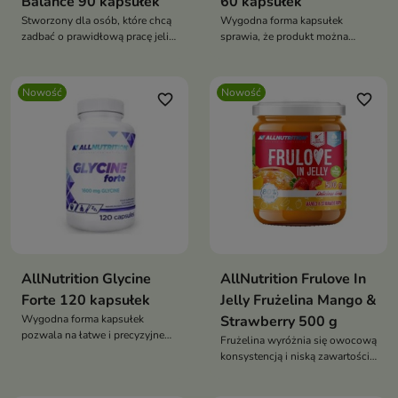
Balance 90 kapsułek
60 kapsułek
Stworzony dla osób, które chcą
Wygodna forma kapsułek
zadbać o prawidłową pracę jelit,
sprawia, że produkt można
szczególnie w okresach
łatwo zabrać ze sobą i stosować
zwiększonego stresu
w podróży, niezależnie od
wybranego środka transportu.
Nowość
Nowość
favorite_border
favorite_border
AllNutrition Glycine
AllNutrition Frulove In
Forte 120 kapsułek
Jelly Frużelina Mango &
Wygodna forma kapsułek
Strawberry 500 g
pozwala na łatwe i precyzyjne
Frużelina wyróżnia się owocową
dawkowanie
konsystencją i niską zawartością
tłuszczu, dzięki czemu może być
ciekawym dodatkiem dla osób