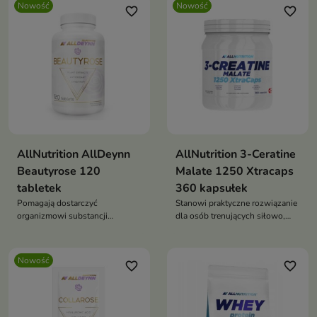
Nowość
Nowość
favorite_border
favorite_border
AllNutrition AllDeynn
AllNutrition 3-Ceratine
Beautyrose 120
Malate 1250 Xtracaps
tabletek
360 kapsułek
Pomagają dostarczyć
Stanowi praktyczne rozwiązanie
organizmowi substancji
dla osób trenujących siłowo,
wspierających procesy związane
wytrzymałościowo oraz
z utrzymaniem prawidłowej
wszystkich, którzy chcą
struktury skóry, włosów i
uzupełnić codzienną dietę o
Nowość
favorite_border
favorite_border
paznokci.
kreatynę.