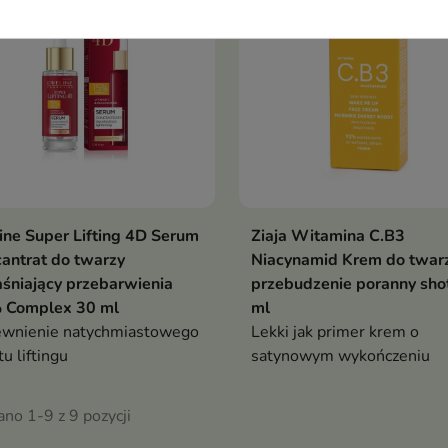
ine Super Lifting 4D Serum
Ziaja Witamina C.B3
antrat do twarzy
Niacynamid Krem do twar
aśniający przebarwienia
przebudzenie poranny sho
 Complex 30 ml
ml
ewnienie natychmiastowego
Lekki jak primer krem o
tu liftingu
satynowym wykończeniu
no 1-9 z 9 pozycji