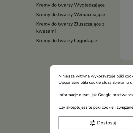
Kremy do twarzy Wygładzające
Kremy do twarzy Wzmacniające
Kremy do twarzy Złuszczające z
kwasami
Kremy do twarzy Łagodzące
Tołp
Krem
Niniejsza witryna wykorzystuje pliki c
rozj
Opcjonalne pliki cookie służą zbierani
ml
Informacje o tym, jak Google przetwarza 
Krem
wit
Czy akceptujesz te pliki cookie i związ
azel
rozj
tune
Dostosuj
wyró