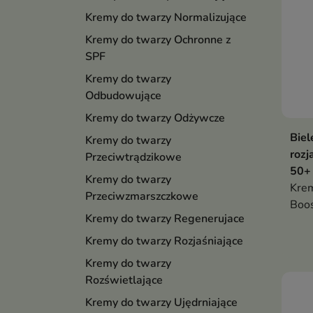
Kremy do twarzy Normalizujące
Kremy do twarzy Ochronne z
SPF
Kremy do twarzy
Odbudowujące
Kremy do twarzy Odżywcze
Biel
Kremy do twarzy
rozj
Przeciwtrądzikowe
50+
Kremy do twarzy
Krem
Przeciwzmarszczkowe
Boos
Kremy do twarzy Regenerujace
nawi
przy
Kremy do twarzy Rozjaśniające
wyró
Kremy do twarzy
zdro
Rozświetlające
Kremy do twarzy Ujędrniające