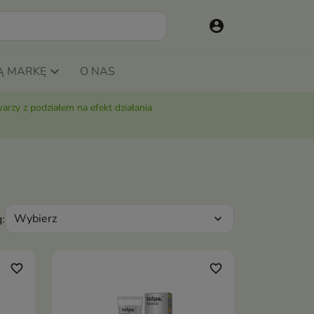
account_circle
Ą MARKĘ
O NAS
rzy z podziałem na efekt działania
Wybierz
:
expand_more
favorite_border
favorite_border