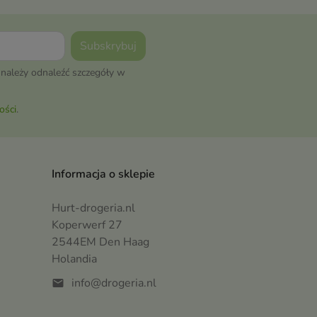
należy odnaleźć szczegóły w
ości
.
Informacja o sklepie
Hurt-drogeria.nl
Koperwerf 27
2544EM Den Haag
Holandia
info@drogeria.nl
mail