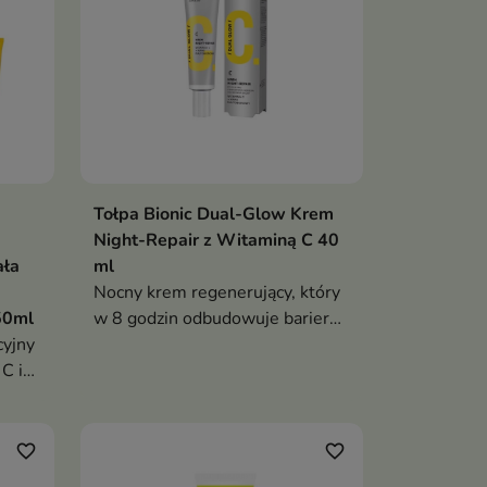
Tołpa Bionic Dual-Glow Krem
Night-Repair z Witaminą C 40
ała
ml
Nocny krem regenerujący, który
50ml
w 8 godzin odbudowuje barierę
cyjny
ochronną skóry, zapewnia 72 h
 C i
nawilżenia i podwójną moc
eża,
odnowy oraz rozświetlenia
ze
dzięki witaminie C i kwasowi
maltobionowemu
favorite_border
favorite_border