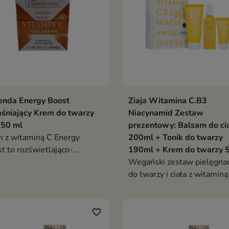
enda Energy Boost
Ziaja Witamina C.B3
aśniający Krem do twarzy
Niacynamid Zestaw
 50 ml
prezentowy: Balsam do ci
 z witaminą C Energy
200ml + Tonik do twarzy
t to rozświetlająco-
190ml + Krem do twarzy 
lżająca pielęgnacja, która
Wegański zestaw pielęgna
wraca skórze energię,
do twarzy i ciała z witaminą
wnuje koloryt i nadaje jej
niacynamidem, który odświ
wy blask
rozświetla i zapewnia skór
codzienny komfort
favorite_border