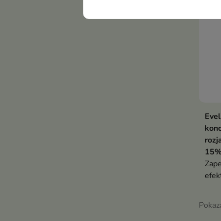
Evel
konc
rozj
15%
Zap
efek
Pokaza