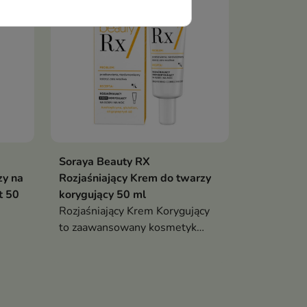
Soraya Beauty RX
zy na
Rozjaśniający Krem do twarzy
t 50
korygujący 50 ml
Rozjaśniający Krem Korygujący
to zaawansowany kosmetyk
stworzony z myślą o skórze
wymagającej wyrównania
kolorytu i redukcji przebarwień