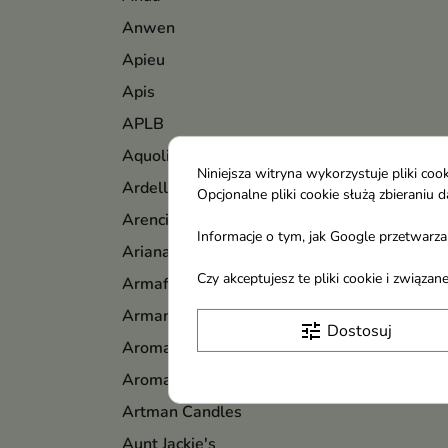
Anwen
Apieu
Apis
APLB
Aquolina
Niniejsza witryna wykorzystuje pliki c
Ardell
Opcjonalne pliki cookie służą zbierani
Arencia
Informacje o tym, jak Google przetwarza 
Ariana Grande
Czy akceptujesz te pliki cookie i związ
Armaf
Armani
tune
Dostosuj
Aroma
Aromatica
Artman Candles
Aunt Jackie's