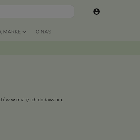
account_circle
Ą MARKĘ
O NAS
któw w miarę ich dodawania.