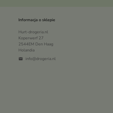
Informacja o sklepie
Hurt-drogeria.nl
Koperwerf 27
2544EM Den Haag
Holandia
info@drogeria.nl
mail