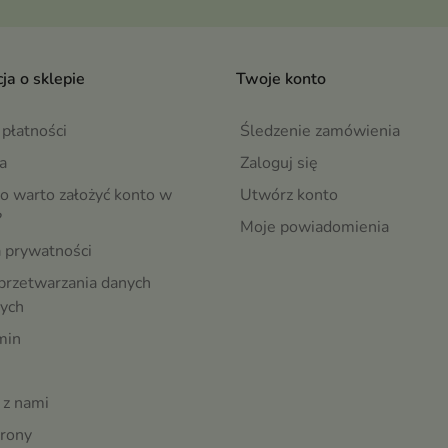
ja o sklepie
Twoje konto
płatności
Śledzenie zamówienia
a
Zaloguj się
o warto założyć konto w
Utwórz konto
?
Moje powiadomienia
a prywatności
przetwarzania danych
ych
min
 z nami
rony