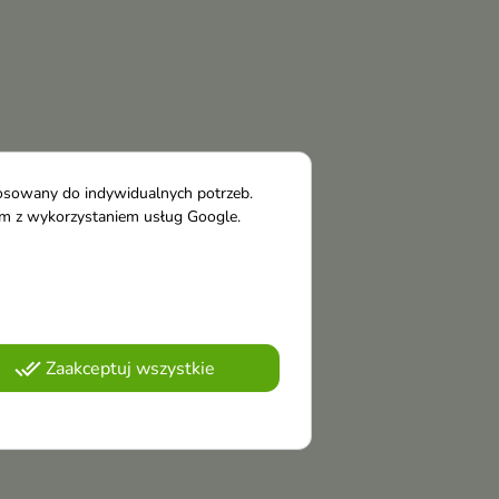
tosowany do indywidualnych potrzeb.
tym z wykorzystaniem usług Google.
done_all
Zaakceptuj wszystkie