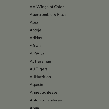
AA Wings of Color
Abercrombie & Fitch
Abib
Accoje
Adidas
Afnan
AirWick
Al Haramain
All Tigers
AllNutrition
Alpecin
Angel Schlesser
Antonio Banderas
Anua