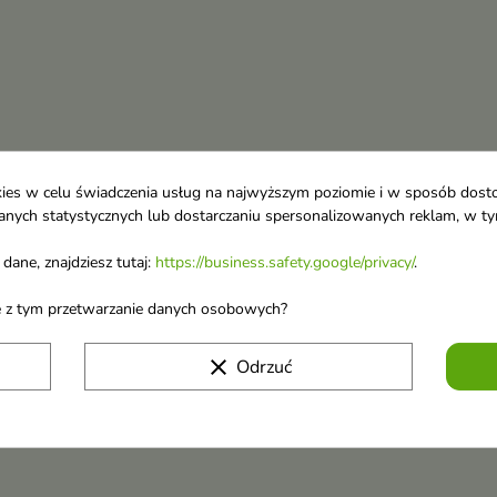
ookies w celu świadczenia usług na najwyższym poziomie i w sposób dos
u danych statystycznych lub dostarczaniu spersonalizowanych reklam, w 
dane, znajdziesz tutaj:
https://business.safety.google/privacy/
.
ane z tym przetwarzanie danych osobowych?
clear
Odrzuć