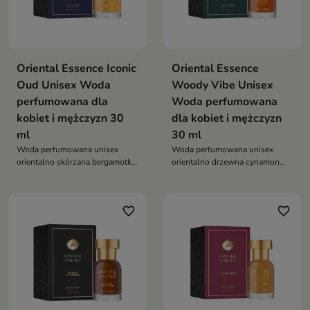
Oriental Essence Iconic
Oriental Essence
Oud Unisex Woda
Woody Vibe Unisex
perfumowana dla
Woda perfumowana
kobiet i mężczyzn 30
dla kobiet i mężczyzn
ml
30 ml
Woda perfumowana unisex
Woda perfumowana unisex
orientalno skórzana bergamotka
orientalno drzewna cynamon
szafran skóra oud paczula
szafran śliwka skóra paczula
dębowy mech trwały zmysłowy
tonka tytoń elegancki trwały
zapach na wieczór i wyjątkowe
zapach na wieczór i chłodne dni
favorite_border
favorite_border
okazje