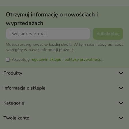
Otrzymuj informację o nowościach i
wyprzedażach
Możesz zrezygnować w każdej chwili. W tym celu należy odnaleźć
szczegóły w naszej informacji prawnej.
Akceptuję
regulamin sklepu
i
politykę prywatności
.
keyboard_arrow_down
Produkty
keyboard_arrow_down
Informacja o sklepie
keyboard_arrow_down
Kategorie
keyboard_arrow_down
Twoje konto