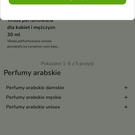
Oriental Essence
Ombre Gold Unisex
Woda perfumowana
dla kobiet i mężczyzn
30 ml
Woda perfumowana unisex
pomarańcza cynamon rum kawa
irys mirra kakao sandałowiec
karmel ciepły zmysłowy trwały
zapach na wieczór i chłodne dni
Pokazano 1-5 z 5 pozycji
Perfumy arabskie
Perfumy arabskie damskie
Perfumy arabskie męskie
Perfumy arabskie unisex