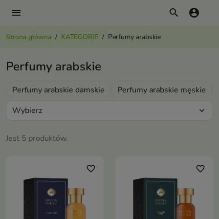
menu
search
account_circle
Strona główna
KATEGORIE
Perfumy arabskie
Perfumy arabskie
Perfumy arabskie damskie
Perfumy arabskie męskie
Wybierz
expand_more
Jest 5 produktów.
favorite_border
favorite_border