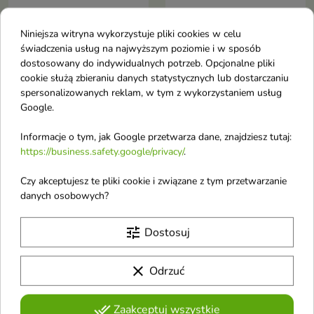
Niniejsza witryna wykorzystuje pliki cookies w celu
Oriental Essence Black
Oriental Essence Royal
świadczenia usług na najwyższym poziomie i w sposób
Saffron Unisex Woda
Oud Unisex Woda
dostosowany do indywidualnych potrzeb. Opcjonalne pliki
perfumowana dla
perfumowana dla
cookie służą zbieraniu danych statystycznych lub dostarczaniu
kobiet i mężczyzn 30
kobiet i mężczyzn 30
spersonalizowanych reklam, w tym z wykorzystaniem usług
Google.
ml
ml
Woda perfumowana unisex
Woda perfumowana unisex
Informacje o tym, jak Google przetwarza dane, znajdziesz tutaj:
orientalno przyprawowa
orientalny gourmand
bergamotka kardamon róża
bergamotka lawenda limonka
https://business.safety.google/privacy/
.
bursztyn wanilia piżmo trwały
cynamon kaszmir jaśmin wanilia
zmysłowy zapach na wieczór i
tonka tytoń ciepły wyrafinowany
Czy akceptujesz te pliki cookie i związane z tym przetwarzanie
Obecnie brak na stanie
favorite_border
chłodne dni
zapach na wieczór
danych osobowych?
tune
Dostosuj
clear
Odrzuć
done_all
Zaakceptuj wszystkie