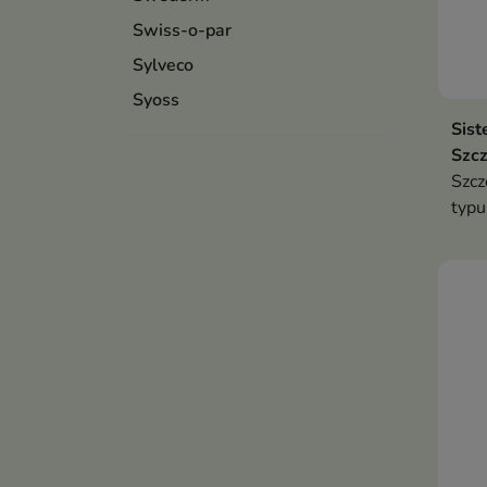
Swiss-o-par
Sylveco
Syoss
Sist
Szcz
Szcz
typu
codz
susz