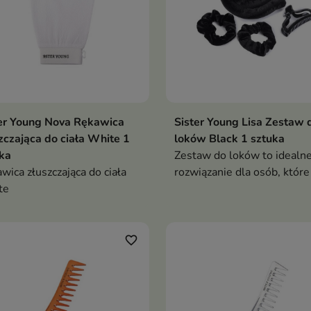
er Young Nova Rękawica
Sister Young Lisa Zestaw 
zczająca do ciała White 1
loków Black 1 sztuka
ka
Zestaw do loków to idealn
wica złuszczająca do ciała
rozwiązanie dla osób, które
te
uzyskać piękne, sprężyste l
lub naturalne fale
favorite_border