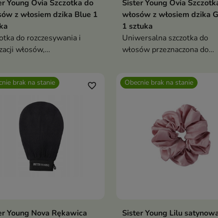
er Young Ovia Szczotka do
Sister Young Ovia Szczotk
ów z włosiem dzika Blue 1
włosów z włosiem dzika 
ka
1 sztuka
otka do rozczesywania i
Uniwersalna szczotka do
izacji włosów,
włosów przeznaczona do
ojektowana do codziennego
codziennego użytku, zarów
ku na mokro i na sucho
mokro, jak i na sucho
nie brak na stanie
Obecnie brak na stanie
favorite_border
er Young Nova Rękawica
Sister Young Lilu satynow