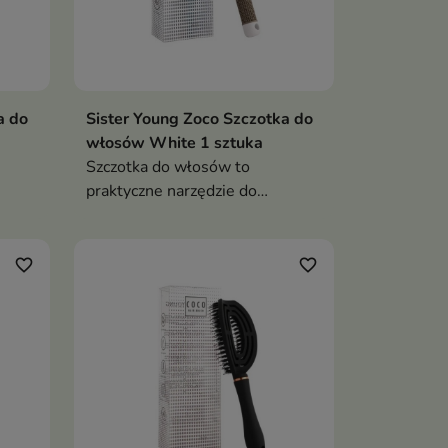
a do
Sister Young Zoco Szczotka do
włosów White 1 sztuka
Szczotka do włosów to
praktyczne narzędzie do
codziennego czesania, stylizacji i
suszenia
rych
favorite_border
favorite_border