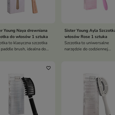
er Young Naya drewniana
Sister Young Ayla Szczotk
otka do włosów 1 sztuka
włosów Rose 1 sztuka
otka to klasyczna szczotka
Szczotka to uniwersalne
 paddle brush, idealna do
narzędzie do codziennej
iennego rozczesywania,
pielęgnacji, które świetnie
enia i prostowania włosów
sprawdzi się zarówno na
włosach suchych, jak i mok
favorite_border