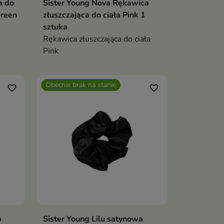
a do
Sister Young Nova Rękawica
Green
złuszczająca do ciała Pink 1
sztuka
Rękawica złuszczająca do ciała
Pink
no na
Obecnie brak na stanie
favorite_border
favorite_border
a
Sister Young Lilu satynowa