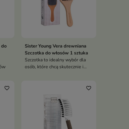
 do
Sister Young Vera drewniana
Szczotka do włosów 1 sztuka
Szczotka to idealny wybór dla
sów
osób, które chcą skutecznie i
bezboleśnie rozczesywać włosy,
a przy tym dbać o ich zdrowy
wygląd i blask
favorite_border
favorite_border