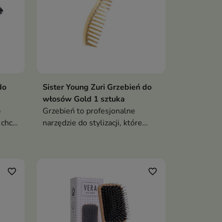
do
Sister Young Zuri Grzebień do
włosów Gold 1 sztuka
e
Grzebień to profesjonalne
 chcą
narzędzie do stylizacji, które
oki
łączy elegancki design z wysoką
funkcjonalnością
favorite_border
favorite_border