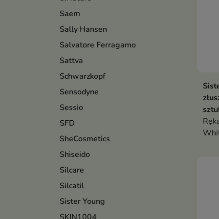
Saem
Sally Hansen
Salvatore Ferragamo
Sattva
Schwarzkopf
Sist
Sensodyne
złus
Sessio
sztu
Ręka
SFD
Whi
SheCosmetics
Shiseido
Silcare
Silcatil
Sister Young
SKIN1004