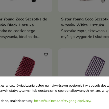
er Young Zoco Szczotka do
Sister Young Coco Szczotk
ów Black 1 sztuka
włosów White 1 sztuka
otka do codziennego
Szczotka zaprojektowana z
zesywania, idealna do
myślą o wygodzie i skutecz
enia i stylizacji włosów
w codziennej pielęgnacji w
favorite_border
ookies w celu świadczenia usług na najwyższym poziomie i w sposób dos
u danych statystycznych lub dostarczaniu spersonalizowanych reklam, w 
dane, znajdziesz tutaj:
https://business.safety.google/privacy/
.