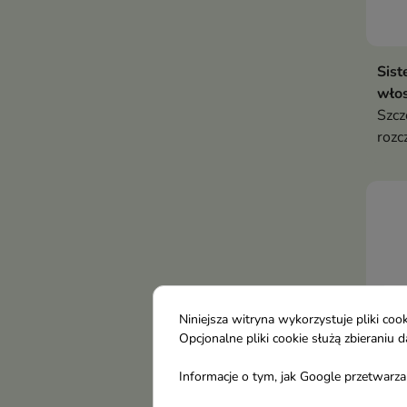
Sist
włos
Szcz
rozc
susz
Niniejsza witryna wykorzystuje pliki c
Opcjonalne pliki cookie służą zbierani
Informacje o tym, jak Google przetwarza 