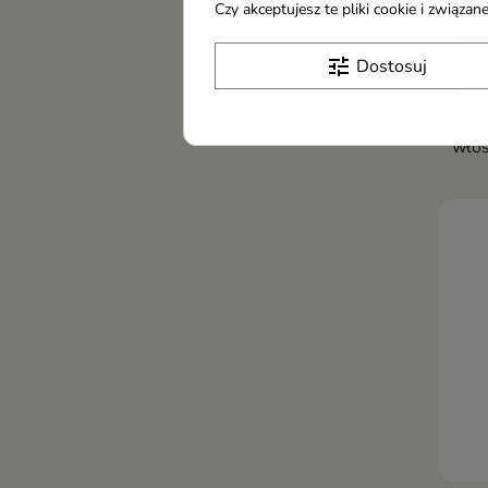
Czy akceptujesz te pliki cookie i związ
Sist
tune
Dostosuj
wło
Fuch
Prof
włos
narz
piel
rozc
mokr