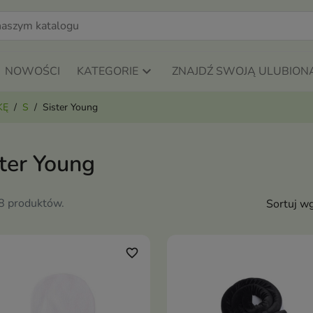
NOWOŚCI
KATEGORIE
ZNAJDŹ SWOJĄ ULUBION
KĘ
S
Sister Young
ster Young
28 produktów.
Sortuj wg
favorite_border