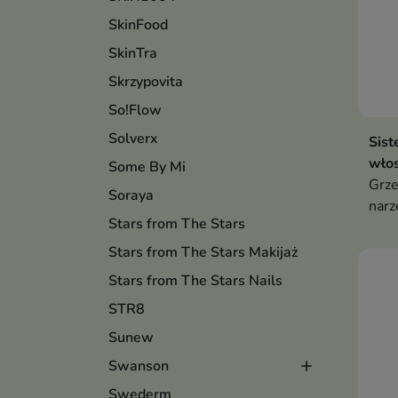
SkinFood
SkinTra
Skrzypovita
So!Flow
Solverx
Sist
wło
Some By Mi
Grze
Soraya
narz
Stars from The Stars
łącz
funk
Stars from The Stars Makijaż
Stars from The Stars Nails
STR8
Sunew
Swanson
Swederm