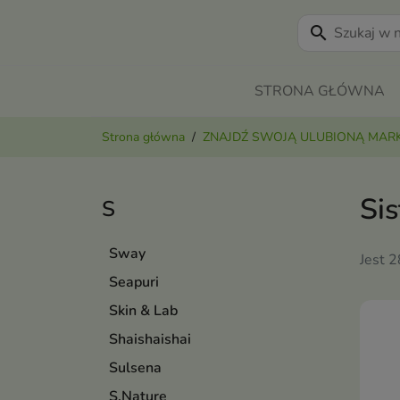
search
STRONA GŁÓWNA
Strona główna
ZNAJDŹ SWOJĄ ULUBIONĄ MAR
Si
S
Sway
Jest 
Seapuri
Skin & Lab
Shaishaishai
Sulsena
S.Nature