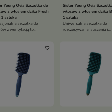
er Young Ovia Szczotka do
Sister Young Ovia Szczotk
ów z włosiem dzika Fresh
włosów z włosiem dzika B
 1 sztuka
1 sztuka
esjonalna szczotka do
Uniwersalna szczotka do
ów z wentylacją to
rozczesywania, suszenia i
ersalne narzędzie do
codziennej stylizacji włosó
iennej pielęgnacji,
zesywania i stylizacji
favorite_border
sów