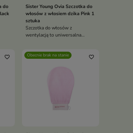
a do
Sister Young Ovia Szczotka do
lack
włosów z włosiem dzika Pink 1
sztuka
Szczotka do włosów z
wentylacją to uniwersalna
w
szczotka do rozczesywania,
stylizacji i suszenia wszystkich
Obecnie brak na stanie
rodzajów włosów
favorite_border
favorite_border