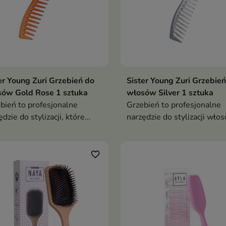
er Young Zuri Grzebień do
Sister Young Zuri Grzebień
sów Gold Rose 1 sztuka
włosów Silver 1 sztuka
bień to profesjonalne
Grzebień to profesjonalne
ędzie do stylizacji, które
narzędzie do stylizacji wło
y elegancki design z wysoką
cjonalnością
favorite_border