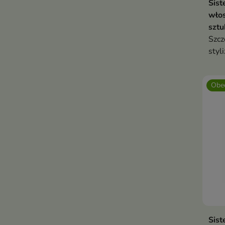
Sist
włos
sztu
Szcz
styl
zapr
użyt
Obec
Sist