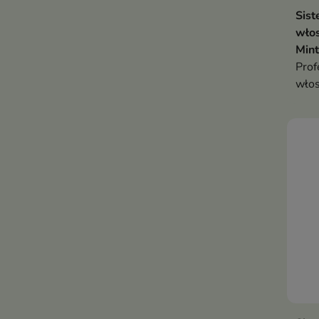
Sist
włos
Mint
Prof
włos
uniw
codz
rozc
wło