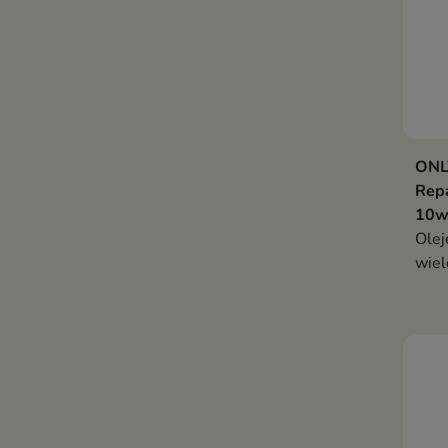
ONLY
Repa
10w
Olej
wiel
rege
włos
blas