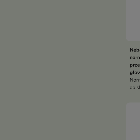
Neb
norm
prze
gło
Norm
do s
oczy
sebu
przy