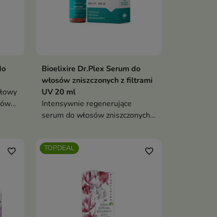
do
Bioelixire Dr.Plex Serum do
włosów zniszczonych z filtrami
głowy
UV 20 ml
jów
Intensywnie regenerujące
serum do włosów zniszczonych,
a
które chroni przed wysoką
h
temperaturą i promieniowaniem
TOPDEAL
ć
UV, wygładza końcówki oraz
favorite_border
favorite_border
przywraca miękkość i blask bez
obciążania