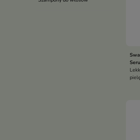
Szampony do włosów
Sway
Ser
Lekk
piel
znis
koń