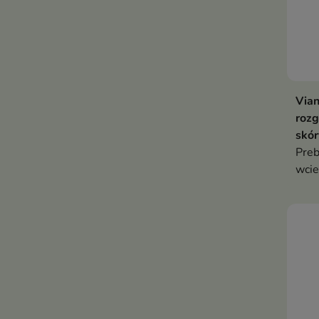
Vian
rozg
skór
Preb
wcie
kosm
osła
włos
wyma
rege