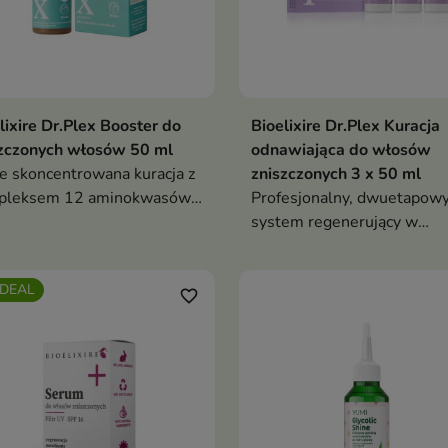
lixire Dr.Plex Booster do
Bioelixire Dr.Plex Kuracja
zczonych włosów 50 ml
odnawiająca do włosów
ie skoncentrowana kuracja z
zniszczonych 3 x 50 ml
pleksem 12 aminokwasów,
Profesjonalny, dwuetapow
ganiną i biotyną, która
system regenerujący w
nsywnie regeneruje włosy i
kompaktowej wersji.
ę głowy, wzmacnia cebulki
Intensywnie odbudowuje w
DEAL
 ogranicza wypadanie
farbowane i rozjaśnione,
favorite_border
przywracając im nawilżenie
połysk, miękkość i ochronę
termiczną