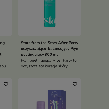
ing
Stars from the Stars After Party
oczyszczająco-balansujący Płyn
l
peelingujący 300 ml
Płyn peelingujący After Party to
sebum
oczyszczająca kuracja skóry
ków
głowy, która reguluje sebum,
odblokowuje mieszki włosowe i
przywraca świeżość.
favorite_border
favorite_border