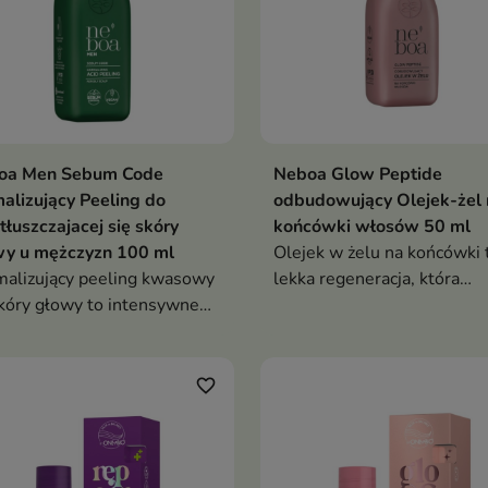
oa Men Sebum Code
Neboa Glow Peptide
alizujący Peeling do
odbudowujący Olejek-żel 
tłuszczajacej się skóry
końcówki włosów 50 ml
wy u mężczyzn 100 ml
Olejek w żelu na końcówki 
alizujący peeling kwasowy
lekka regeneracja, która
kóry głowy to intensywne
wygładza włosy, chroni prz
szczenie, które redukuje
łamaniem i nadaje im zdro
m, odświeża skalp i
blask
wraca lekkość włosom
favorite_border