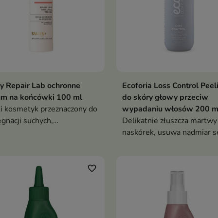
 Repair Lab ochronne
Ecoforia Loss Control Peel
um na końcówki 100 ml
do skóry głowy przeciw
i kosmetyk przeznaczony do
wypadaniu włosów 200 m
ęgnacji suchych,
Delikatnie złuszcza martwy
zczonych i rozdwajających się
naskórek, usuwa nadmiar 
cówek włosów.
oraz pozostałości kosmety
do stylizacji
favorite_border