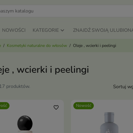
NOWOŚCI
KATEGORIE
ZNAJDŹ SWOJĄ ULUBION
e
Kosmetyki naturalne do włosów
Oleje , wcierki i peelingi
je , wcierki i peelingi
117 produktów.
Sortuj wg
ość
Nowość
favorite_border