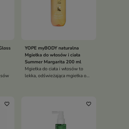
Gloss
YOPE myBODY naturalna
Mgiełka do włosów i ciała
Summer Margarita 200 ml
Mgiełka do ciała i włosów to
osów
lekka, odświeżająca mgiełka o
tropikalno-cytrusowym zapachu,
osom
która pielęgnuje skórę i włosy,
dza je
dodając im blasku i świeżości
favorite_border
favorite_border