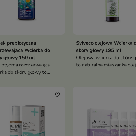
ek prebiotyczna
Sylveco olejowa Wcierka 
rzewająca Wcierka do
skóry głowy 195 ml
y głowy 150 ml
Olejowa wcierka do skóry 
iotyczna rozgrzewająca
to naturalna mieszanka ole
rka do skóry głowy to
roślinnych i olejków
etyk stworzony z myślą o
eterycznych, która wzmacni
bionych, wypadających
cebulki włosów, wspiera ic
ach oraz skórze głowy
wzrost i pomaga przywróci
favorite_border
gającej wzmocnienia i
równowagę skóry głowy
neracji