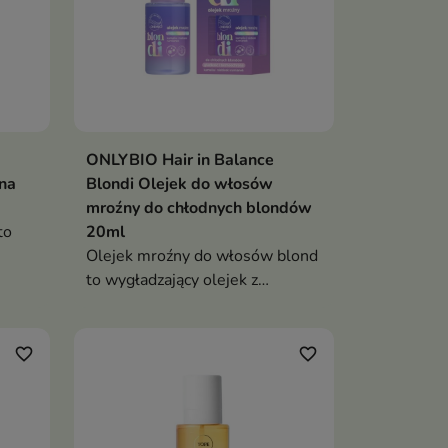
ONLYBIO Hair in Balance
na
Blondi Olejek do włosów
mroźny do chłodnych blondów
to
20ml
Olejek mroźny do włosów blond
ed
to wygładzający olejek z
wy
drobinkami, który nadaje
chłodny odcień, intensywny
blask i efekt tafli włosom blond
favorite_border
favorite_border