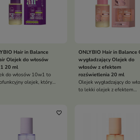
BIO Hair in Balance
ONLYBIO Hair in Balance 
ir Olejek do włosów
wygładzający Olejek do
1 20 ml
włosów z efektem
ek do włosów 10w1 to
rozświetlenia 20 ml
ofunkcyjny olejek, który
Olejek wygładzający do wł
neruje, wygładza i chroni
to lekki olejek z efektem
y, zapewniając im miękkość,
drobinek, który nadaje wł
k i zdrowy wygląd
spektakularny blask, wygła
i podkreśla efekt tafli
favorite_border