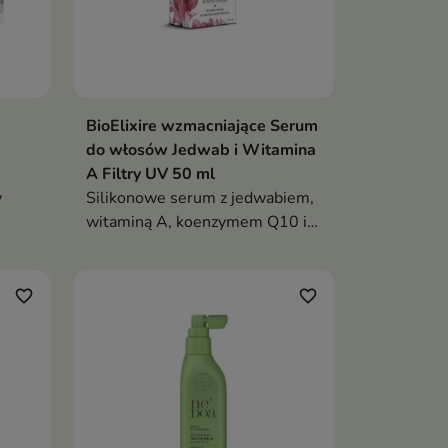
BioElixire wzmacniające Serum
do włosów Jedwab i Witamina
A Filtry UV 50 ml
y
Silikonowe serum z jedwabiem,
witaminą A, koenzymem Q10 i
filtrem UV (20 ml) to
łosy
intensywnie wygładzające i
nabłyszczające serum ochronne.
favorite_border
favorite_border
,
Regeneruje, zabezpiecza włosy
przed czynnikami zewnętrznymi i
zapobiega ich przesuszeniu