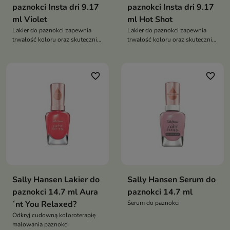
paznokci Insta dri 9.17
paznokci Insta dri 9.17
ml Violet
ml Hot Shot
Lakier do paznokci zapewnia
Lakier do paznokci zapewnia
trwałość koloru oraz skutecznie
trwałość koloru oraz skutecznie
zapobiega odpryskiwaniu
zapobiega odpryskiwaniu
favorite_border
favorite_border
Sally Hansen Lakier do
Sally Hansen Serum do
paznokci 14.7 ml Aura
paznokci 14.7 ml
´nt You Relaxed?
Serum do paznokci
Odkryj cudowną koloroterapię
malowania paznokci