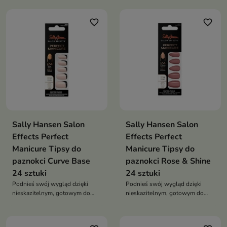
favorite_border
favorite_border
Sally Hansen Salon
Sally Hansen Salon
Effects Perfect
Effects Perfect
Manicure Tipsy do
Manicure Tipsy do
paznokci Curve Base
paznokci Rose & Shine
24 sztuki
24 sztuki
Podnieś swój wygląd dzięki
Podnieś swój wygląd dzięki
nieskazitelnym, gotowym do
nieskazitelnym, gotowym do
noszenia paznokciom
noszenia paznokciom