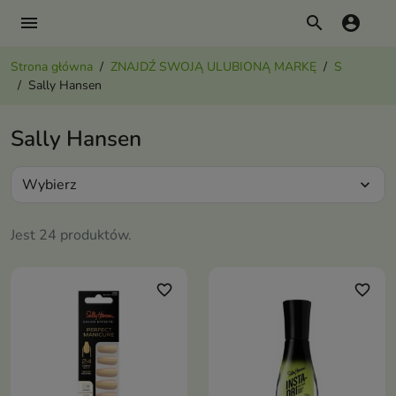
menu
search
account_circle
Strona główna
ZNAJDŹ SWOJĄ ULUBIONĄ MARKĘ
S
Sally Hansen
Sally Hansen
Wybierz
expand_more
Jest 24 produktów.
favorite_border
favorite_border