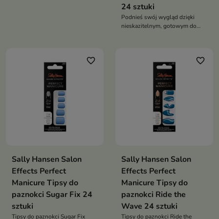
24 sztuki
Podnieś swój wygląd dzięki
nieskazitelnym, gotowym do
noszenia paznokciom
favorite_border
favorite_border
Sally Hansen Salon
Sally Hansen Salon
Effects Perfect
Effects Perfect
Manicure Tipsy do
Manicure Tipsy do
paznokci Sugar Fix 24
paznokci Ride the
sztuki
Wave 24 sztuki
Tipsy do paznokci Sugar Fix
Tipsy do paznokci Ride the