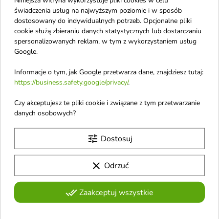
świadczenia usług na najwyższym poziomie i w sposób
dostosowany do indywidualnych potrzeb. Opcjonalne pliki
cookie służą zbieraniu danych statystycznych lub dostarczaniu
spersonalizowanych reklam, w tym z wykorzystaniem usług
Google.
Informacje o tym, jak Google przetwarza dane, znajdziesz tutaj:
Sally Hansen Lakier do
Sally Hansen Lakier do
https://business.safety.google/privacy/
.
paznokci 14.7 ml
paznokci Insta dri 9.17
Czy akceptujesz te pliki cookie i związane z tym przetwarzanie
Mauve Mantra
ml Prism
danych osobowych?
Odkryj cudowną koloroterapię
Lakier do paznokci zapewnia
malowania paznokci z lakierem
trwałość koloru oraz skutecznie
do paznokci
zapobiega odpryskiwaniu
tune
Dostosuj
favorite_border
favorite_border
clear
Odrzuć
done_all
Zaakceptuj wszystkie