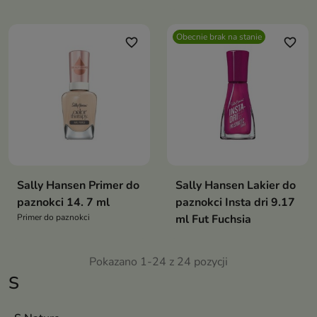
Obecnie brak na stanie
favorite_border
favorite_border
Sally Hansen Primer do
Sally Hansen Lakier do
paznokci 14. 7 ml
paznokci Insta dri 9.17
Primer do paznokci
ml Fut Fuchsia
Pokazano 1-24 z 24 pozycji
S