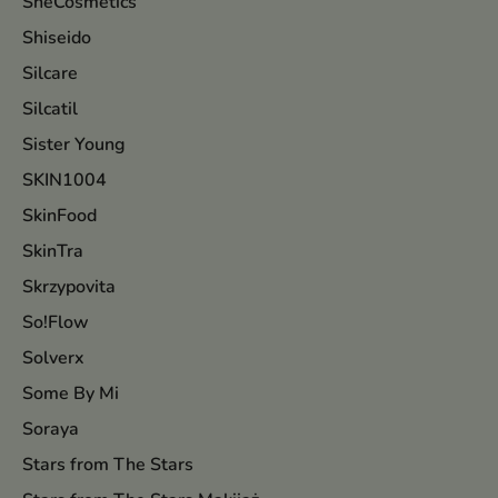
SheCosmetics
Shiseido
Silcare
Silcatil
Sister Young
SKIN1004
SkinFood
SkinTra
Skrzypovita
So!Flow
Solverx
Some By Mi
Soraya
Stars from The Stars