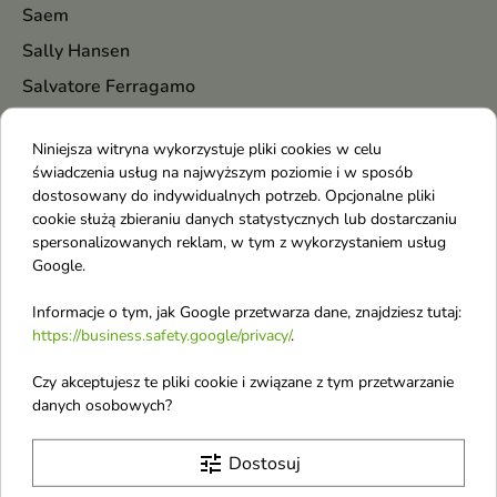
Saem
Sally Hansen
Salvatore Ferragamo
Sattva
Niniejsza witryna wykorzystuje pliki cookies w celu
Schwarzkopf
świadczenia usług na najwyższym poziomie i w sposób
Sensodyne
dostosowany do indywidualnych potrzeb. Opcjonalne pliki
cookie służą zbieraniu danych statystycznych lub dostarczaniu
Sessio
spersonalizowanych reklam, w tym z wykorzystaniem usług
SFD
Google.
SheCosmetics
Informacje o tym, jak Google przetwarza dane, znajdziesz tutaj:
Shiseido
https://business.safety.google/privacy/
.
Silcare
Czy akceptujesz te pliki cookie i związane z tym przetwarzanie
Silcatil
danych osobowych?
Sister Young
tune
Dostosuj
SKIN1004