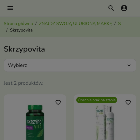
menu
search
account_circle
Strona główna
ZNAJDŹ SWOJĄ ULUBIONĄ MARKĘ
S
Skrzypovita
Skrzypovita
Wybierz
expand_more
Jest 2 produktów.
Obecnie brak na stanie
favorite_border
favorite_border