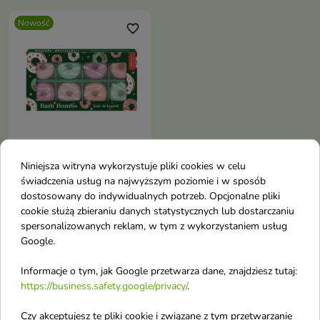
Nowość
favorite_border
Niniejsza witryna wykorzystuje pliki cookies w celu
Bella Zestaw kul do
świadczenia usług na najwyższym poziomie i w sposób
kąpieli Donut 8 sztuk x
dostosowany do indywidualnych potrzeb. Opcjonalne pliki
30 g
cookie służą zbieraniu danych statystycznych lub dostarczaniu
Każda kula w kształcie donutów
spersonalizowanych reklam, w tym z wykorzystaniem usług
delikatnie musuje w wodzie,
Google.
uwalniając przyjemny zapach
Informacje o tym, jak Google przetwarza dane, znajdziesz tutaj:
Pokazano 1-1 z 1 pozycji
https://business.safety.google/privacy/
.
Kosmetyki do kąpieli
Czy akceptujesz te pliki cookie i związane z tym przetwarzanie