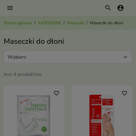
menu
search
account_circle
Strona główna
KATEGORIE
Maseczki
Maseczki do dłoni
Maseczki do dłoni
Wybierz
expand_more
Jest 4 produktów.
favorite_border
favorite_border