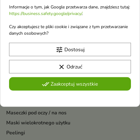
Maska na dłonie 1
regeneracyjna na
Informacje o tym, jak Google przetwarza dane, znajdziesz tutaj:
https://business.safety.google/privacy/
.
sztuka
dłonie w postaci
Regenerująca maska na dłonie
nasączonych
Czy akceptujesz te pliki cookie i związane z tym przetwarzanie
intensywnie pielęgnuje suchą,
rękawiczek 26 g
szorstką i zmęczoną skórę.
danych osobowych?
Formuła w wygodnej formie
rękawiczek pomaga nawilżyć,
Pokazano 1-4 z 4 pozycji
tune
Dostosuj
wygładzić i przywrócić dłoniom
miękkość już po jednym zabiegu
Maseczki
clear
Odrzuć
Algi i glinki
Maseczki do dłoni
done_all
Zaakceptuj wszystkie
Maseczki do stóp
Maseczki do twarzy
Maseczki pod oczy / na nos
Maski wielokrotnego użytku
Peelingi