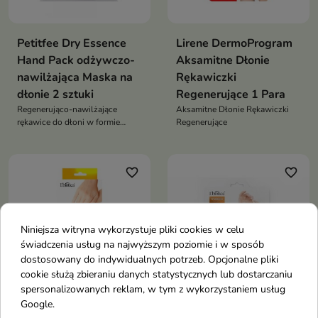
Petitfee Dry Essence
Lirene DermoProgram
Hand Pack odżywczo-
Aksamitne Dłonie
nawilżająca Maska na
Rękawiczki
dłonie 2 sztuki
Regenerujące 1 Para
Regenerująco-nawilżające
Aksamitne Dłonie Rękawiczki
rękawice do dłoni w formie
Regenerujące
suchej esencji, które intensywnie
zmiękczają, wygładzają i
odżywiają suche, spierzchnięte
favorite_border
favorite_border
ręce oraz wzmacniają osłabione
paznokcie – bez lepkości i bez
konieczności zmywania
Niniejsza witryna wykorzystuje pliki cookies w celu
świadczenia usług na najwyższym poziomie i w sposób
dostosowany do indywidualnych potrzeb. Opcjonalne pliki
cookie służą zbieraniu danych statystycznych lub dostarczaniu
spersonalizowanych reklam, w tym z wykorzystaniem usług
Google.
L'biotica regenerująca
L'biotica Maska