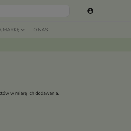
account_circle
Ą MARKĘ
O NAS
któw w miarę ich dodawania.