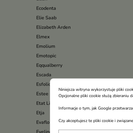
Ecodenta
Elie Saab
Elizabeth Arden
Elmex
Emolium
Emotopic
Eqqualberry
Escada
Esfolio
Niniejsza witryna wykorzystuje pliki c
Estee Lauder
Opcjonalne pliki cookie służą zbierani
Etat Libre d`Orange
Informacje o tym, jak Google przetwarza 
Etja
Czy akceptujesz te pliki cookie i związ
Evaflor
Eveline Cosmetics