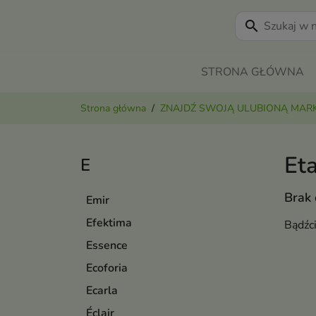
search
STRONA GŁÓWNA
Strona główna
ZNAJDŹ SWOJĄ ULUBIONĄ MAR
Et
E
Brak
Emir
Efektima
Bądźc
Essence
Ecoforia
Ecarla
Éclair